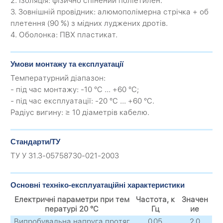
2. Ізоляція: фізично спінений поліетилен.
3. Зовнішній провідник: алюмополімерна стрічка + об
плетення (90 %) з мідних луджених дротів.
4. Оболонка: ПВХ пластикат.
Умови монтажу та експлуатації
Температурний діапазон:
- під час монтажу: -10 °C ... +60 °C;
- під час експлуатації: -20 °C ... +60 °C.
Радіус вигину: ≥ 10 діаметрів кабелю.
Стандарти/ТУ
ТУ У 31.3-05758730-021-2003
Основні техніко-експлуатаційні характеристики
Електричні параметри при тем
Частота, к
Значен
пературі 20 °C
Гц
ие
Випробувальна напруга протяг
0,05
2,0