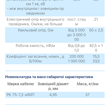
ом 1 хв, кВ
- між внутрішнім і зовнішнім пр
овідником
Електричний опір внутрішнього
пост. стру
21
провідника, Ом/км, не більше
м
Хвильовий опір, Ом
Від 5 000
50 ± 2,5
до 3 000 0
00
Робоча ємність, пФ/м
Від 0,8 до
82,5 ± 1
1,0
0
Коефіцієнт загасання, номін., д
200 000
15,3
Б/100м
1 000 000
33,5
Номенклатура та масо-габаритні характеристики
Марка кабелю
Зовнішній діамет
Маса, кг/км
р, мм
РК 75-7,2-а60П
4,95
37