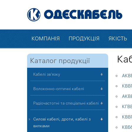
КОМПАНІЯ
ПРОДУКЦІЯ
ЯКІСТЬ
Каб
Каталог продукції
Кабелі зв'язку
АКВБ
КВВГ
Волоконно-оптичні кабелі
АКВВ
Радіочастотні та спеціальні кабелі
КГВЕ
КВВГ
Силові кабелі, дроти, кабелі з
вилками
КВБб