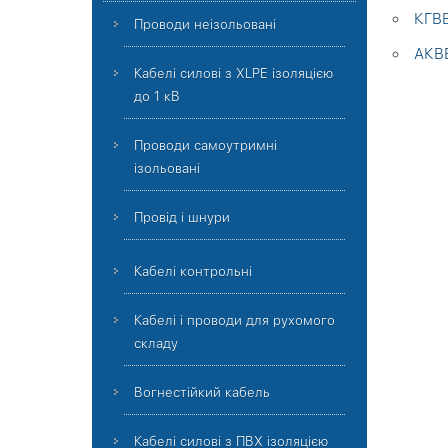
КГВВ
Проводи неізольовані
АКВВ
Кабелі силові з XLPE ізоляцією
до 1 кВ
Проводи самоутримні
ізольовані
Провід і шнури
Кабелі контрольні
Кабелі і проводи для рухомого
складу
Вогнестійкий кабель
Кабелі силові з ПВХ ізоляцією