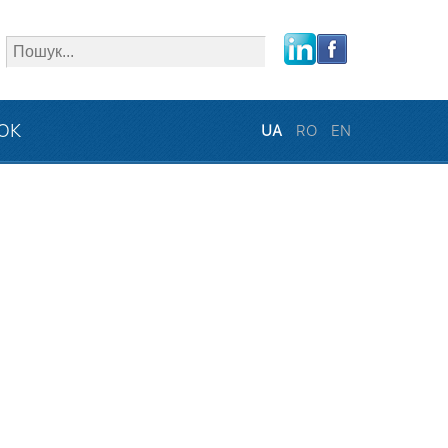
close
ЗОК
UA
RO
EN