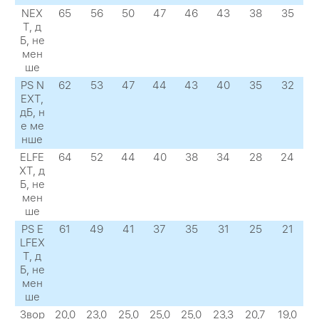
NEX
65
56
50
47
46
43
38
35
Т, д
Б, не
мен
ше
PS N
62
53
47
44
43
40
35
32
EXТ,
дБ, н
е ме
нше
ELFE
64
52
44
40
38
34
28
24
XТ, д
Б, не
мен
ше
PS E
61
49
41
37
35
31
25
21
LFEX
Т, д
Б, не
мен
ше
Звор
20,0
23,0
25,0
25,0
25,0
23,3
20,7
19,0