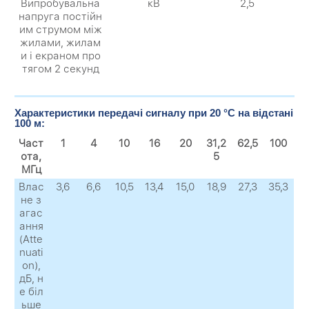
Випробувальна
кВ
2,5
напруга постійн
им струмом між
жилами, жилам
и і екраном про
тягом 2 секунд
Характеристики передачі сигналу при 20 °C на відстані
100 м:
Част
1
4
10
16
20
31,2
62,5
100
ота,
5
МГц
Влас
3,6
6,6
10,5
13,4
15,0
18,9
27,3
35,3
не з
агас
ання
(Atte
nuati
on),
дБ, н
е біл
ьше