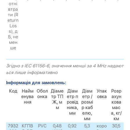
отні
втра
ти (R
eturn
Los
s), д
Б, не
мен
ше
Згідно з IEC 61156-6, значення менші за 4 MHz надают
ься лише інформативно
Інформація для замовлень:
Код
Найм
Обол
Діаме
Діам
Діам
Упак
Розр
енува
онка
тр ТП
етр п
етр /
овка
ахун
ння
Ж, м
ровід
розмі
кова
м
ника,
р каб
мас
мм
елю,
а, кг/
мм
км
7932
КГПВ
PVC
0,48
0,92
5,3
коро
30,5