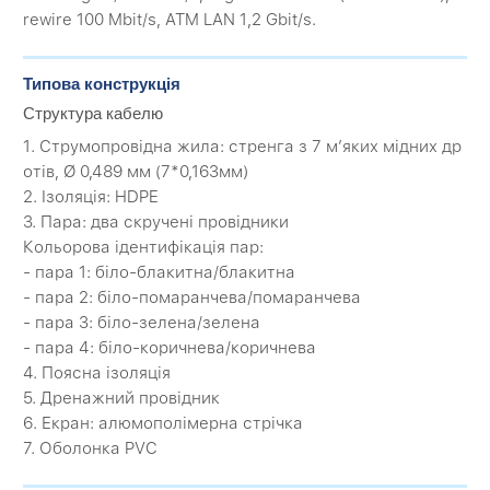
rewire 100 Mbit/s, ATM LAN 1,2 Gbit/s.
Типова конструкція
Структура кабелю
1. Струмопровідна жила: стренга з 7 м’яких мідних др
отів, Ø 0,489 мм (7*0,163мм)
2. Ізоляція: HDPE
3. Пара: два скручені провідники
Кольорова ідентифікація пар:
- пара 1: біло-блакитна/блакитна
- пара 2: біло-помаранчева/помаранчева
- пара 3: біло-зелена/зелена
- пара 4: біло-коричнева/коричнева
4. Поясна ізоляція
5. Дренажний провідник
6. Екран: алюмополімерна стрічка
7. Оболонка PVC