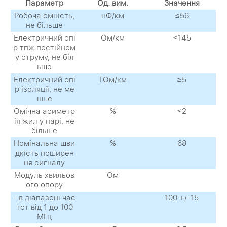
Параметр
Од. вим.
Значення
Робоча ємність,
нФ/км
≤56
не більше
Електричний опі
Ом/км
≤145
р тпж постійном
у струму, не біл
ьше
Електричний опі
ГОм/км
≥5
р ізоляції, не ме
нше
Омічна асиметр
%
≤2
ія жил у парі, не
більше
Номінальна шви
%
68
дкість поширен
ня сигналу
Модуль хвильов
Ом
ого опору
- в діапазоні час
100 +/-15
тот від 1 до 100
МГц