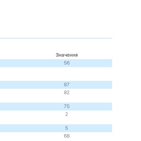
Значення
56
87
82
75
2
5
68