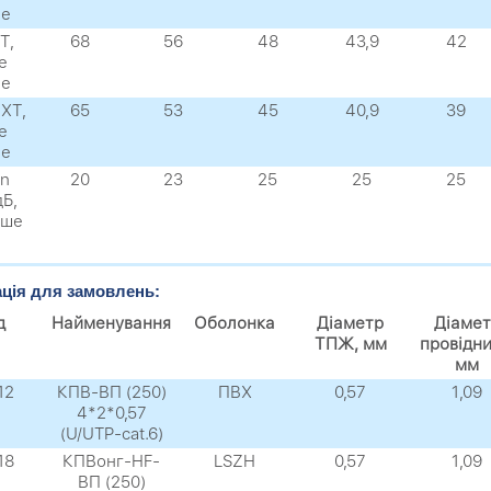
е
Т,
68
56
48
43,9
42
е
е
EXТ,
65
53
45
40,9
39
е
е
rn
20
23
25
25
25
дБ,
нше
ція для замовлень:
д
Найменування
Оболонка
Діаметр
Діамет
ТПЖ, мм
провідни
мм
12
КПВ-ВП (250)
ПВХ
0,57
1,09
4*2*0,57
(U/UTP-cat.6)
18
КПВонг-HF-
LSZH
0,57
1,09
ВП (250)