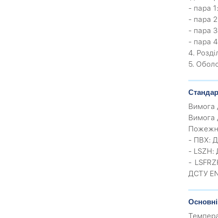
- пара 1
- пара 
- пара 
- пара 
4. Розд
5. Обол
Стандар
Вимога 
Вимога 
Пожежн
- ПВХ: Д
- LSZH:
- LSFRZ
ДСТУ EN
Основні
Темпера