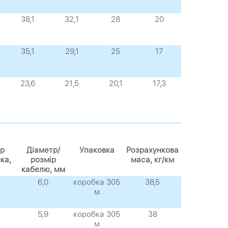
38,1
32,1
28
20
35,1
29,1
25
17
23,6
21,5
20,1
17,3
р
Діаметр/
Упаковка
Розрахункова
ка,
розмір
маса, кг/км
кабелю, мм
6,0
коробка 305
38,5
м
5,9
коробка 305
38
м