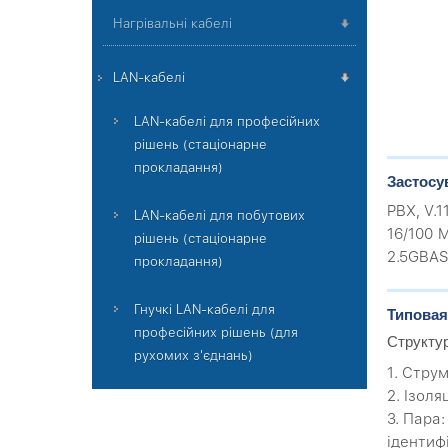
Нагрівальні кабелі
LAN-кабелі
LAN-кабелі для професійних
рішень (стаціонарне
прокладання)
Застосу
PBX, V.1
LAN-кабелі для побутових
16/100 M
рішень (стаціонарне
2.5GBAS
прокладання)
Гнучкі LAN-кабелі для
Типовая
професійних рішень (для
Структу
рухомих з'єднань)
1. Стру
2. Ізоля
3. Пара
ідентиф