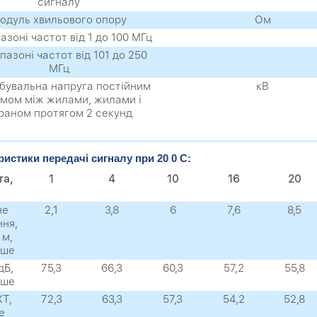
сигналу
одуль хвильового опору
Ом
пазоні частот від 1 до 100 МГц
апазоні частот від 101 до 250
МГц
бувальна напруга постійним
кВ
мом між жилами, жилами і
раном протягом 2 секунд
ристики передачі сигналу при 20 0 C:
та,
1
4
10
16
20
не
2,1
3,8
6
7,6
8,5
ння,
 м,
ьше
дБ,
75,3
66,3
60,3
57,2
55,8
нше
XТ,
72,3
63,3
57,3
54,2
52,8
е