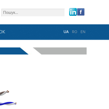
close
ЗОК
UA
RO
EN