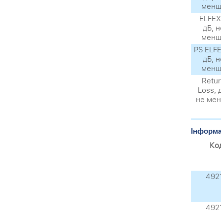
менш
ELFEX
дБ, н
менш
PS ELF
дБ, н
менш
Retu
Loss, 
не ме
Інформа
Ко
492
492