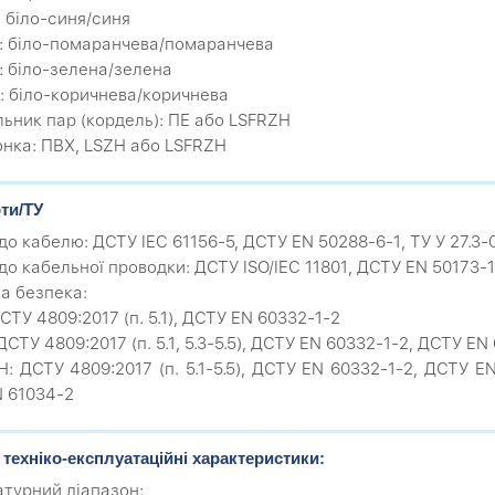
: біло-синя/синя
2: біло-помаранчева/помаранчева
3: біло-зелена/зелена
4: біло-коричнева/коричнева
ільник пар (кордель): ПЕ або LSFRZH
онка: ПВХ, LSZH або LSFRZH
ти/ТУ
до кабелю: ДСТУ IEC 61156-5, ДСТУ EN 50288-6-1, ТУ У 27.3
до кабельної проводки: ДСТУ ISO/IEC 11801, ДСТУ EN 50173-1
а безпека:
СТУ 4809:2017 (п. 5.1), ДСТУ EN 60332-1-2
 ДСТУ 4809:2017 (п. 5.1, 5.3-5.5), ДСТУ EN 60332-1-2, ДСТУ 
H: ДСТУ 4809:2017 (п. 5.1-5.5), ДСТУ EN 60332-1-2, ДСТУ 
 61034-2
 техніко-експлуатаційні характеристики:
турний діапазон: