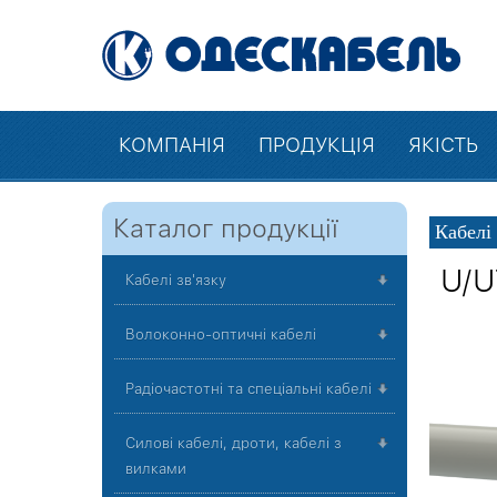
КОМПАНІЯ
ПРОДУКЦІЯ
ЯКІСТЬ
Каталог продукції
Кабелі 
U/U
Кабелі зв'язку
Волоконно-оптичні кабелі
Радіочастотні та спеціальні кабелі
Силові кабелі, дроти, кабелі з
вилками