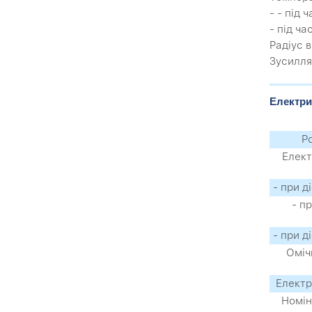
- - під 
- під ча
Радіус 
Зусилля
Електри
Р
Елект
- при д
- п
- при д
Оміч
Електр
Номін