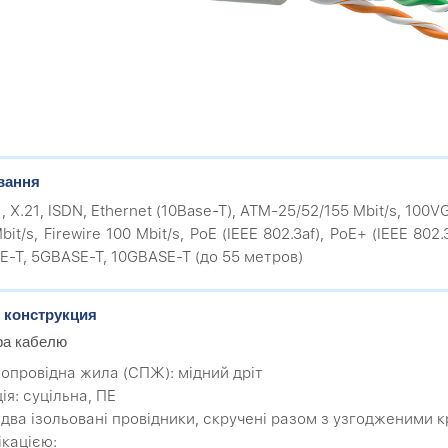
вання
1, X.21, ISDN, Ethernet (10Base-T), ATM-25/52/155 Mbit/s, 100
bit/s, Firewire 100 Mbit/s, PoE (IEEE 802.3af), PoE+ (IEEE 802
E-T, 5GBASE-T, 10GBASE-T (до 55 метров)
 конструкция
ра кабелю
мопровідна жила (CПЖ): мідний дріт
ція: суцільна, ПЕ
: два ізольовані провідники, скручені разом з узгодженими
ікацією: