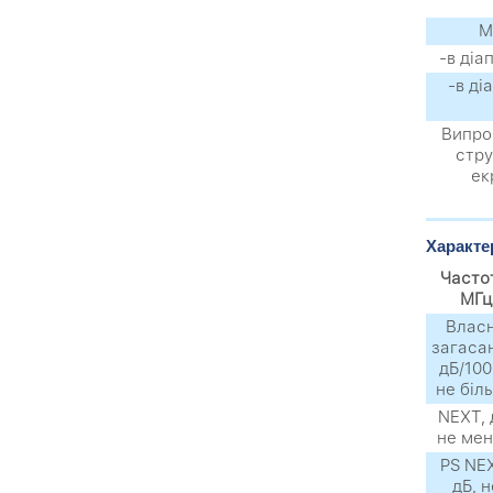
М
-в діа
-в ді
Випро
стру
ек
Характе
Часто
МГц
Влас
загаса
дБ/100
не біл
NEXТ, 
не ме
PS NE
дБ, н