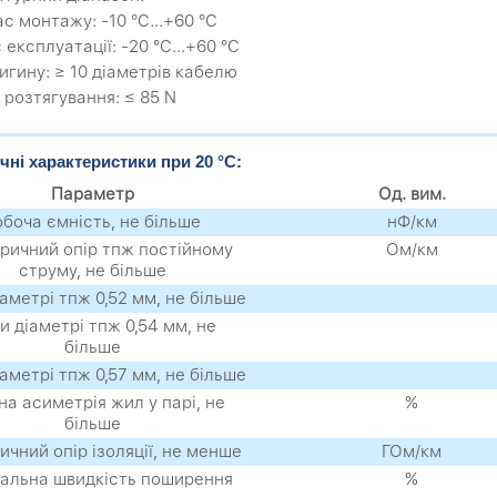
час монтажу: -10 °C...+60 °C
с експлуатації: -20 °C...+60 °C
вигину: ≥ 10 діаметрів кабелю
 розтягування: ≤ 85 N
чні характеристики при 20 °C:
Параметр
Од. вим.
обоча ємність, не більше
нФ/км
ричний опір тпж постійному
Ом/км
струму, не більше
іаметрі тпж 0,52 мм, не більше
ри діаметрі тпж 0,54 мм, не
більше
іаметрі тпж 0,57 мм, не більше
на асиметрія жил у парі, не
%
більше
ичний опір ізоляції, не менше
ГОм/км
альна швидкість поширення
%