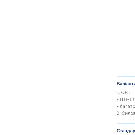
Варіант
1. ОВ :
- ITU-T 
- багато
2. Сило
Стандар