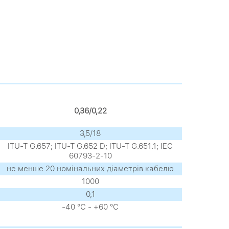
0,36/0,22
3,5/18
ITU-T G.657; ITU-T G.652 D; ITU-T G.651.1; IEC
60793-2-10
не менше 20 номінальних діаметрів кабелю
1000
0,1
-40 °С - +60 °С