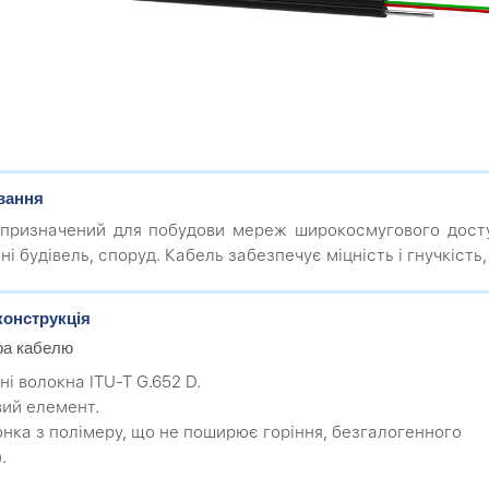
вання
призначений для побудови мереж широкосмугового досту
ні будівель, споруд. Кабель забезпечує міцність і гнучкість
конструкція
ра кабелю
ні волокна ITU-T G.652 D.
вий елемент.
онка з полімеру, що не поширює горіння, безгалогенного
.