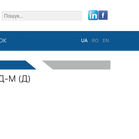
close
ЗОК
UA
RO
EN
Д-М (Д)