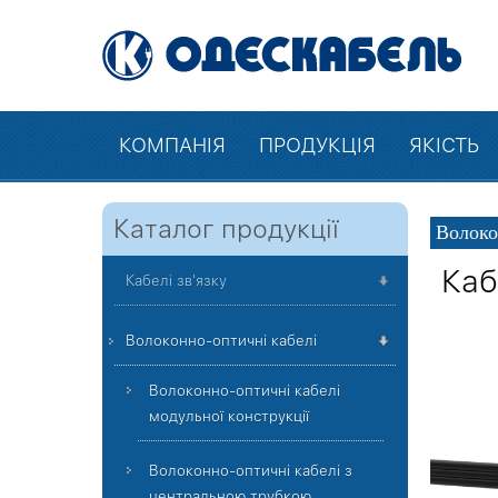
КОМПАНІЯ
ПРОДУКЦІЯ
ЯКІСТЬ
Каталог продукції
Волоко
Каб
Кабелі зв'язку
Волоконно-оптичні кабелі
Волоконно-оптичні кабелі
модульної конструкції
Волоконно-оптичні кабелі з
центральною трубкою