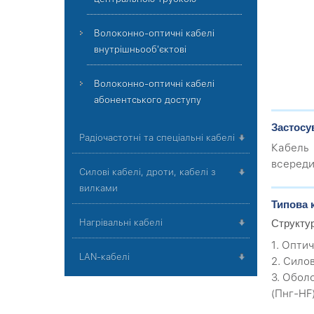
Волоконно-оптичні кабелі
внутрішньооб'єктові
Волоконно-оптичні кабелі
абонентського доступу
Застосу
Радіочастотні та спеціальні кабелі
Кабель 
всереди
Силові кабелі, дроти, кабелі з
вилками
Типова 
Нагрівальні кабелі
Структу
1. Оптич
LAN-кабелі
2. Сило
3. Обол
(Пнг-HF)