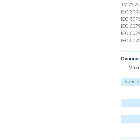
ТУ У1 2
IEC 603
IEC 607
IEC 607
IEC 607
IEC 607
Основні
Макс
Коефіц