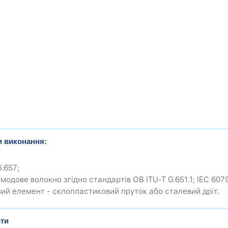
и виконання:
G.657;
модове волокно згідно стандартів ОВ ITU-T G.651.1; IEC 607
вий елемент - склопластиковий пруток або сталевий дріт.
ти