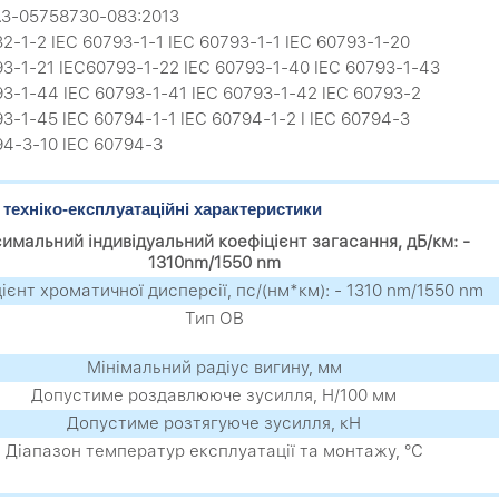
7.3-05758730-083:2013
32-1-2 IEC 60793-1-1 IEC 60793-1-1 IEC 60793-1-20
93-1-21 IEC60793-1-22 IEC 60793-1-40 IEC 60793-1-43
93-1-44 IEC 60793-1-41 IEC 60793-1-42 IEC 60793-2
93-1-45 IEC 60794-1-1 IEC 60794-1-2 I IEC 60794-3
94-3-10 IEC 60794-3
 техніко-експлуатаційні характеристики
имальний індивідуальний коефіцієнт загасання, дБ/км: -
1310nm/1550 nm
ієнт хроматичної дисперсії, пс/(нм*км): - 1310 nm/1550 nm
Тип ОВ
Мінімальний радіус вигину, мм
Допустиме роздавлююче зусилля, Н/100 мм
Допустиме розтягуюче зусилля, кН
Діапазон температур експлуатації та монтажу, °С