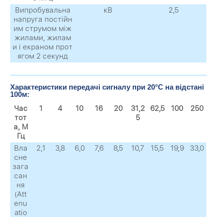
Випробувальна
кВ
2,5
напруга постійн
им струмом між
жилами, жилам
и і екраном прот
ягом 2 секунд
Характеристики передачі сигналу при 20°C на відстані
100м:
Час
1
4
10
16
20
31,2
62,5
100
250
тот
5
а, М
Гц
Вла
2,1
3,8
6,0
7,6
8,5
10,7
15,5
19,9
33,0
сне
зага
сан
ня
(Att
enu
atio