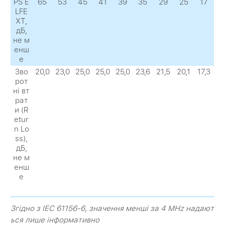
PS E
65
53
45
41
39
35
29
25
17
LFE
XТ,
дБ,
не м
енш
е
Зво
20,0
23,0
25,0
25,0
25,0
23,6
21,5
20,1
17,3
рот
ні вт
рат
и (R
etur
n Lo
ss),
дБ,
не м
енш
е
Згідно з IEC 61156-6, значення менші за 4 MHz надают
ься лише інформативно