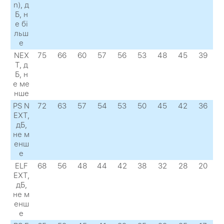
n), д
Б, н
е бі
льш
е
NEX
75
66
60
57
56
53
48
45
39
Т, д
Б, н
е ме
нше
PS N
72
63
57
54
53
50
45
42
36
EXТ,
дБ,
не м
енш
е
ELF
68
56
48
44
42
38
32
28
20
EXТ,
дБ,
не м
енш
е