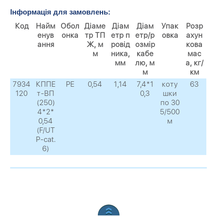
Інформація для замовлень:
Код
Найм
Обол
Діаме
Діам
Діам
Упак
Розр
енув
онка
тр ТП
етр п
етр/р
овка
ахун
ання
Ж, м
ровід
озмір
кова
м
ника,
кабе
мас
мм
лю, м
а, кг/
м
км
7934
КППЕ
PE
0,54
1,14
7,4*1
коту
63
120
т-ВП
0,3
шки
(250)
по 30
4*2*
5/500
0,54
м
(F/UT
P-cat.
6)