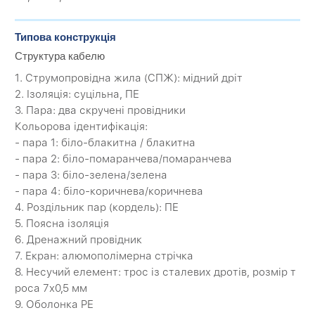
Типова конструкція
Структура кабелю
1. Струмопровідна жила (CПЖ): мідний дріт
2. Ізоляція: суцільна, ПЕ
3. Пара: два скручені провідники
Кольорова ідентифікація:
- пара 1: біло-блакитна / блакитна
- пара 2: біло-помаранчева/помаранчева
- пара 3: біло-зелена/зелена
- пара 4: біло-коричнева/коричнева
4. Роздільник пар (кордель): ПЕ
5. Поясна ізоляція
6. Дренажний провідник
7. Екран: алюмополімерна стрічка
8. Несучий елемент: трос із сталевих дротів, розмір т
роса 7х0,5 мм
9. Оболонка PЕ