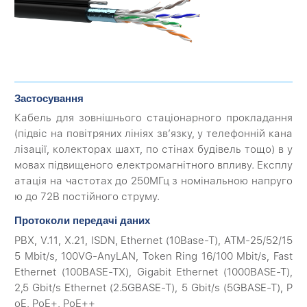
Застосування
Кабель для зовнішнього стаціонарного прокладання
(підвіс на повітряних лініях зв’язку, у телефонній кана
лізації, колекторах шахт, по стінах будівель тощо) в у
мовах підвищеного електромагнітного впливу. Експлу
атація на частотах до 250МГц з номінальною напруго
ю до 72В постійного струму.
Протоколи передачі даних
PBX, V.11, X.21, ISDN, Ethernet (10Base-T), ATM-25/52/15
5 Mbit/s, 100VG-AnyLAN, Token Ring 16/100 Mbit/s, Fast
Ethernet (100BASE-TX), Gigabit Ethernet (1000BASE-T),
2,5 Gbit/s Ethernet (2.5GBASE-T), 5 Gbit/s (5GBASE-T), P
oE, PoE+, PoE++