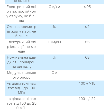
не більше
Електричний опі
Ом/км
≤95
р тпж постійном
у струму, не біль
ше
Омічна асиметр
%
≤2
ія жил у парі, не
більше
Електричний опі
ГОм/км
≥5
р ізоляції, не ме
нше
Номінальна шви
%
68
дкість поширен
ня сигналу
Модуль хвильов
Ом
ого опору
-в діапазоні час
100 +/-15
тот від 1 до 100
МГц
-в діапазоні час
100 +/-22
тот від 100 до 25
0 МГц