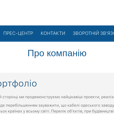
ПРЕС-ЦЕНТР
КОНТАКТИ
ЗВОРОТНІЙ ЗВ'Я
Про компанію
ортфоліо
й сторінці ми продемонструємо найцікавіші проекти, реалі
де перебільшенням зауважити, що кабелі одеського заводу 
ьох країнах у всьому світі. Перелік об’єктів, при будівницт