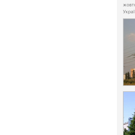
жовтн
Укра