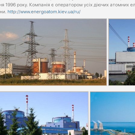
я 1996 року. Компанія є оператором усіх діючих атомних е
їни.
http://www.energoatom.kiev.ua/ru/