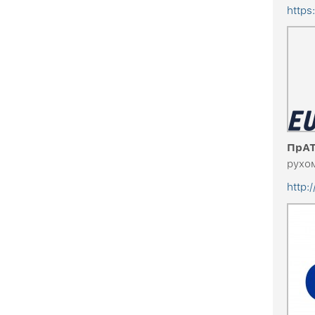
https
ПрАТ
рухо
http: