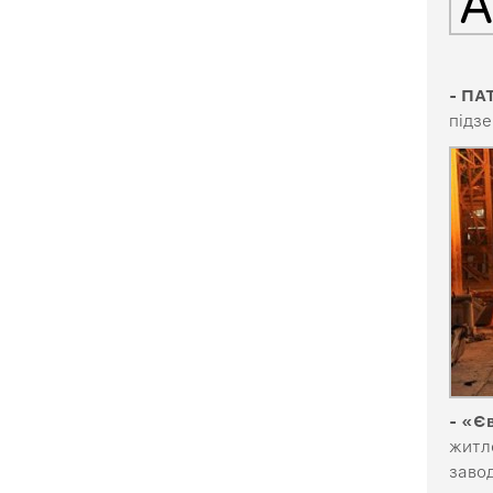
- ПА
підз
- «Є
житл
заво