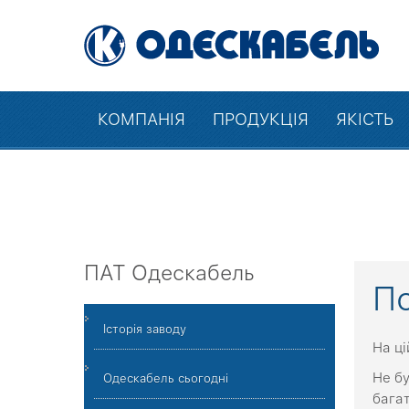
КОМПАНІЯ
ПРОДУКЦІЯ
ЯКІСТЬ
ПАТ Одескабель
П
Історія заводу
На ці
Не бу
Одескабель сьогодні
багат