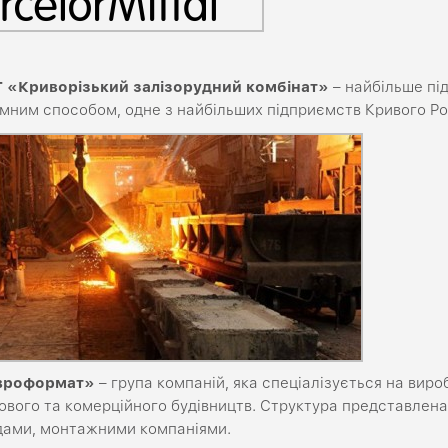
Т «Криворізький залізорудний комбінат»
– найбільше під
емним способом, одне з найбільших підприємств Кривого Ро
вроформат»
– група компаній, яка спеціалізується на виро
ового та комерційного будівництв. Структура представлен
дами, монтажними компаніями.