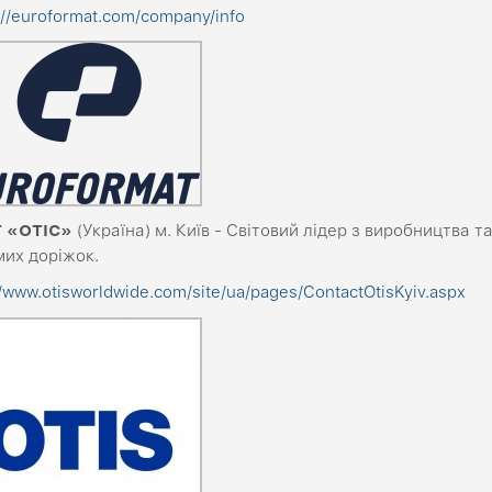
://euroformat.com/company/info
 «ОТІС»
(Україна) м. Київ - Світовий лідер з виробництва т
мих доріжок.
//www.otisworldwide.com/site/ua/pages/ContactOtisKyiv.aspx