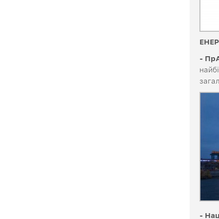
ЕНЕР
- Пр
найбі
зага
- На