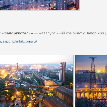
Т «Запоріжсталь»
— металургійний комбінат у Запоріжжі Д
://zaporizhstal.com/ru/