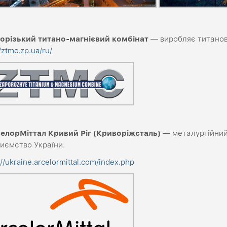
порізький титано-магнієвий комбінат
— виробляє титанову
//ztmc.zp.ua/ru/
селорМіттал Кривий Ріг (Криворіжсталь)
— металургійний
иємство України.
://ukraine.arcelormittal.com/index.php