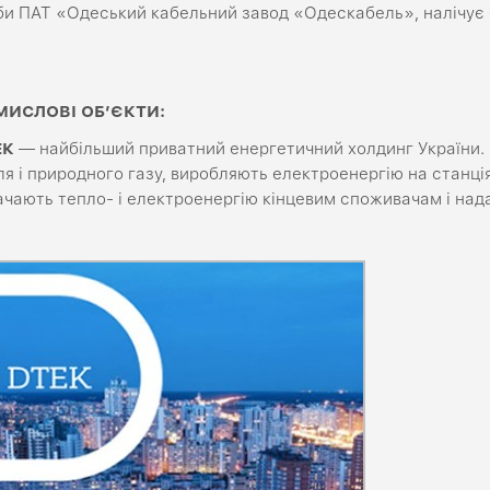
би ПАТ «Одеський кабельний завод «Одескабель», налічує б
МИСЛОВІ ОБ’ЄКТИ:
ЕК
— найбільший приватний енергетичний холдинг України.
ля і природного газу, виробляють електроенергію на станці
ачають тепло- і електроенергію кінцевим споживачам і над