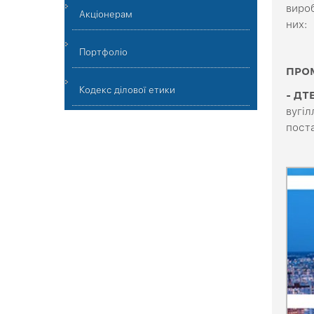
виро
Акціонерам
них:
Портфоліо
ПРО
Кодекс ділової етики
- ДТ
вугіл
пост