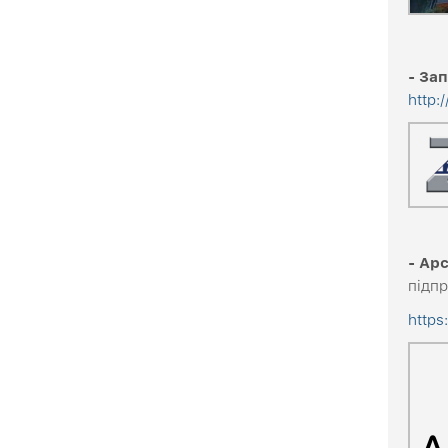
- За
http:
- Ар
підпр
https