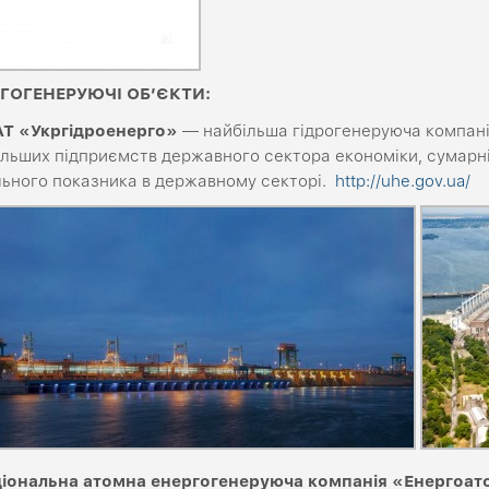
ГОГЕНЕРУЮЧІ ОБ’ЄКТИ:
АТ «Укргідроенерго»
— найбільша гідрогенеруюча компанія 
льших підприємств державного сектора економіки, сумарні 
льного показника в державному секторі.
http://uhe.gov.ua/
ціональна атомна енергогенеруюча компанія «Енергоа