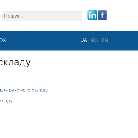
close
ЗОК
UA
RO
EN
 складу
для рухомого складу
кладу