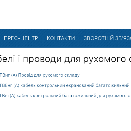
ПРЕС-ЦЕНТР
КОНТАКТИ
ЗВОРОТНІЙ ЗВ'Я
елі і проводи для рухомого
Внг (А) Провід для рухомого складу
ВЕнг (А) кабель контрольний екранований багатожильний 
Внг(А) кабель контрольний багатожильний для рухомого с