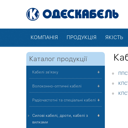
КОМПАНІЯ
ПРОДУКЦІЯ
ЯКІСТЬ
Каб
Каталог продукції
Кабелі зв'язку
ППСТ
КПСТ
Волоконно-оптичні кабелі
КПСТ
Радіочастотні та спеціальні кабелі
Силові кабелі, дроти, кабелі з
вилками