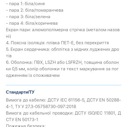
- пара 1: біла/синя
- пара 2: біла/помаранчева
- пара 3: біла/зелена
- пара 4: біла/коричнева
Екран пари: алюмополімерна стрічка (металом назов
ні)
4. Поясна ізоляція: плівка ПЕТ-Е, без перекриття
5. Екран сердечника: обплітка з мідних луджених дро
тів
6. Оболонка: ПВХ, LSZH або LSFRZH, товщина оболон
ки 0,5 мм, колір оболонки та текст маркування за пог
одженням із споживачем
Стандарти/ТУ
Вимога до кабелю: ДСТУ IEC 61156-5, ДСТУ EN 50288-
4-1, ТУ У 27.3-05758730-097:2018
Вимога до кабельної проводки: ДСТУ ISO/IEC 11801, Д
СТУ EN 50173-1
Пожежна безпека: