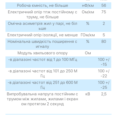
Робоча ємність, не більше
нФ/км
56
Електричний опір тпж постійному с
Ом/км
75
труму, не більше
Омічна асиметрія жил у парі, не біл
%
2
ьше
Електричний опір ізоляції, не менше
ГОм/км
5
Номінальна швидкість поширення с
%
80
игналу
Модуль хвильового опору
Ом
-в діапазоні частот від 1 до 100 МГц
100 +/
-15
-в діапазоні частот від 101 до 250 М
100 +/
Гц
-22
-в діапазоні частот від 251 до 600 М
100 +/
Гц
-25
Випробувальна напруга постійним с
кВ
2,5
трумом між жилами, жилами і екран
ом протягом 2 секунд