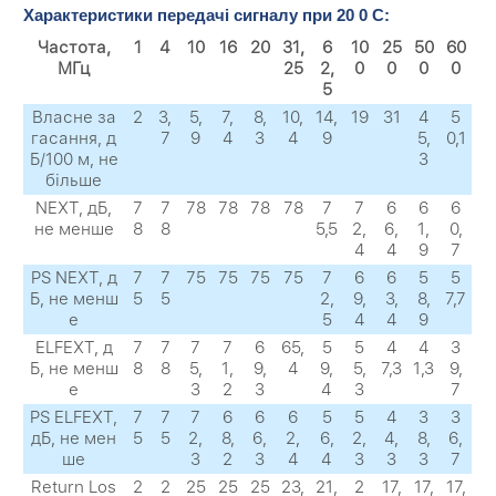
Характеристики передачі сигналу при 20 0 C:
Частота,
1
4
10
16
20
31,
6
10
25
50
60
МГц
25
2,
0
0
0
0
5
Власне за
2
3,
5,
7,
8,
10,
14,
19
31
4
5
гасання, д
7
9
4
3
4
9
5,
0,1
Б/100 м, не
3
більше
NEXТ, дБ,
7
7
78
78
78
78
7
7
6
6
6
не менше
8
8
5,5
2,
6,
1,
0,
4
4
9
7
PS NEXТ, д
7
7
75
75
75
75
7
6
6
5
5
Б, не менш
5
5
2,
9,
3,
8,
7,7
е
5
4
4
9
ELFEXТ, д
7
7
7
7
6
65,
5
5
4
4
3
Б, не менш
8
8
5,
1,
9,
4
9,
5,
7,3
1,3
9,
е
3
2
3
4
3
7
PS ELFEXТ,
7
7
7
6
6
6
5
5
4
3
3
дБ, не мен
5
5
2,
8,
6,
2,
6,
2,
4,
8,
6,
ше
3
2
3
4
4
3
3
3
7
Return Los
2
2
25
25
25
23,
21,
2
17,
17,
17,