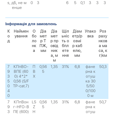
s, дБ, не м
0
3
6
5
0,1
3
3
3
енше
Інформація для замовлень
К
Наймен
О
Діа
Діа
Щіл
Діам
Упако
Роз
о
ування
бо
мет
мет
ьніс
етр/р
вка
раху
д
ло
р Т
р пр
ть о
озмі
нков
нк
ПЖ,
овід
бпл
р каб
а ма
а
мм
ник
ете
елю,
са, к
а, м
ння
мм
г/км
м
7
КПпВО-
П
0,56
1,35
31%
6,8
фане
50,3
9
ВПЕ (60
В
5
рна к
3
0) 4*2*
Х
отуш
5
0,56 (S/F
ка 30
0
TP-cat.7)
5/50
4
0/100
0
0 м
7
КПпВон
LS
0,56
1,35
31%
6,8
фане
50,7
9
г-HFО-В
Z
5
рна к
3
ПЕ (600)
H
отуш