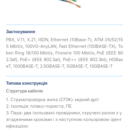
Застосування
PBX, V.11, X.21, ISDN, Ethernet (10Base-T), ATM-25/52/15
5 Mbit/s, 100VG-AnyLAN, Fast Ethernet (100BASE-TX), To
ken Ring 16/100 Mbit/s, Firewire 100 Mbit/s, PoE (IEEE 80
2.3af), PoE+ (IEEE 802.3at), PoE++ (IEEE 802.3bt), HDBas
eT, 1000BASE-T, 2.5GBASE-T, 5GBASE-T, 10GBASE-T
Типова конструкція
Структура кабелю
1. Струмопровідна жила (CПЖ): мідний дріт
2. Ізоляція: плівко-пориста, ПЕ
3. Пара: два ізольовані провідники, скручені разом з у
згодженими кроками і з наступною кольоровою ідент
ифікацією: