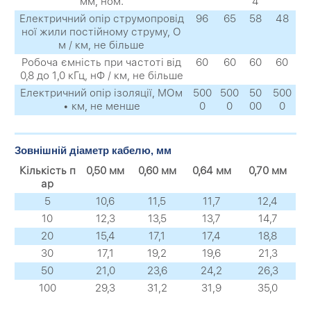
мм, ном.
4
Електричний опір струмопровід
96
65
58
48
ної жили постійному струму, О
м / км, не більше
Робоча ємність при частоті від
60
60
60
60
0,8 до 1,0 кГц, нФ / км, не більше
Електричний опір ізоляції, МОм
500
500
50
500
• км, не менше
0
0
00
0
Зовнішній діаметр кабелю, мм
Кількість п
0,50 мм
0,60 мм
0,64 мм
0,70 мм
ар
5
10,6
11,5
11,7
12,4
10
12,3
13,5
13,7
14,7
20
15,4
17,1
17,4
18,8
30
17,1
19,2
19,6
21,3
50
21,0
23,6
24,2
26,3
100
29,3
31,2
31,9
35,0