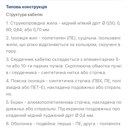
Типова конструкція
Структура кабелю
1. Струмопровідна жила - мідний м'який дріт Ø 0,50; 0,
60; 0,64; або 0,70 мм.
2. Ізоляція жил - поліетилен (ПЕ), суцільна. Ізольовані
жили, що різко відрізняються за кольором, скручені в
пару.
3. Сердечник кабелю складається з елементарних 5-
ти або 10-ти парних пучків. Скріплююча обмотка пучкі
в і сердечника - синтетична нитка або стрічка.
4. Поясна ізоляція - синтетична стрічка (ПВХ, ПЕ, полі
амідна або ПЕТ-Е), накладена подовжньо або спіраль
но.
5. Екран - алюмополіетиленова стрічка, накладена по
довжньо або спірально. Під екраном поздовжньо про
кладений мідний луджений дріт Ø 0,4 мм.
6. Оболонка - подвійна: перша - ПЕ; друга - полівінілх