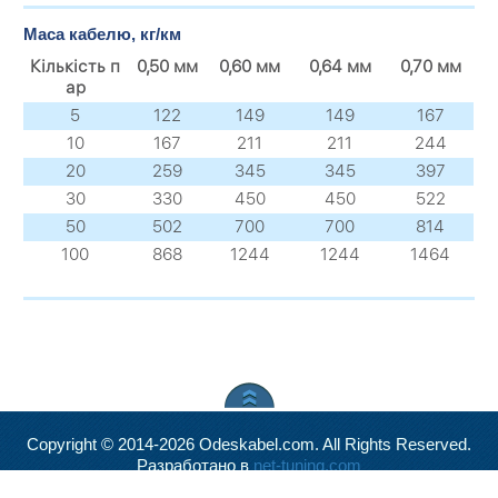
Маса кабелю, кг/км
Кількість п
0,50 мм
0,60 мм
0,64 мм
0,70 мм
ар
5
122
149
149
167
10
167
211
211
244
20
259
345
345
397
30
330
450
450
522
50
502
700
700
814
100
868
1244
1244
1464
Copyright © 2014-2026 Odeskabel.com. All Rights Reserved.
Разработано в
net-tuning.com
Valid
XHTML
and
CSS