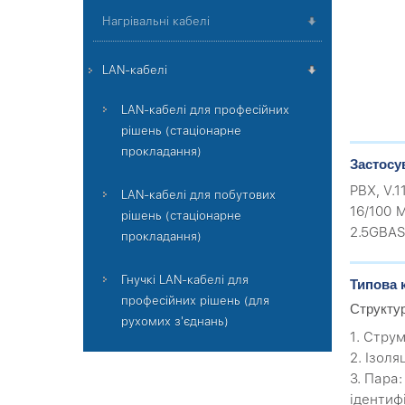
Нагрівальні кабелі
LAN-кабелі
LAN-кабелі для професійних
рішень (стаціонарне
прокладання)
Застосу
PBX, V.1
LAN-кабелі для побутових
16/100 M
рішень (стаціонарне
2.5GBAS
прокладання)
Гнучкі LAN-кабелі для
Типова 
професійних рішень (для
Структу
рухомих з'єднань)
1. Стру
2. Ізоля
3. Пара
ідентиф