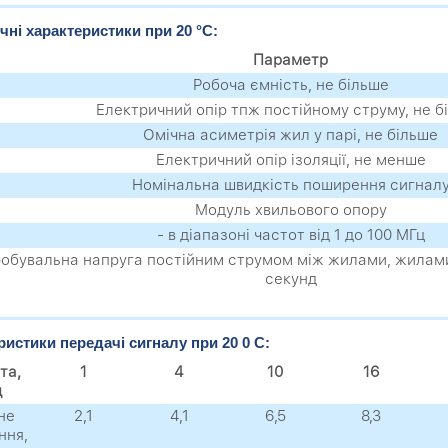
чні характеристики при 20 °C:
Параметр
Робоча ємність, не більше
Електричний опір тпж постійному струму, не б
Омічна асиметрія жил у парі, не більше
Електричний опір ізоляції, не менше
Номінальна швидкість поширення сигнал
Модуль хвильового опору
- в діапазоні частот від 1 до 100 МГц
обувальна напруга постійним струмом між жилами, жилами
секунд
ристики передачі сигналу при 20 0 C:
та,
1
4
10
16
ц
не
2,1
4,1
6,5
8,3
ння,