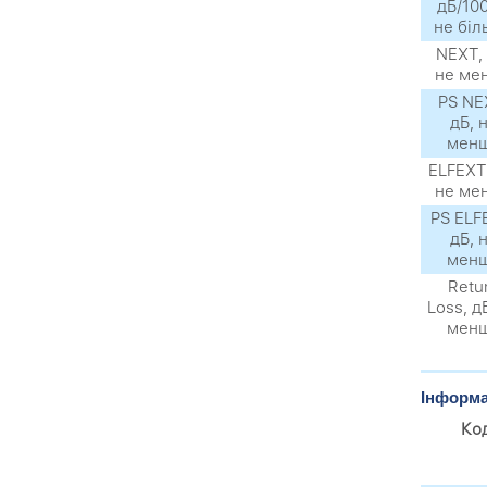
дБ/100
не біл
NEXТ, 
не ме
PS NE
дБ, 
мен
ELFEXТ,
не ме
PS ELF
дБ, 
мен
Retu
Loss, д
мен
Інформа
Ко