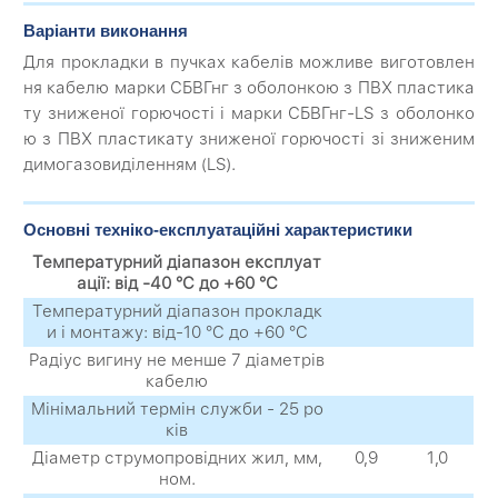
Варіанти виконання
Для прокладки в пучках кабелів можливе виготовлен
ня кабелю марки СБВГнг з оболонкою з ПВХ пластика
ту зниженої горючості і марки СБВГнг-LS з оболонко
ю з ПВХ пластикату зниженої горючості зі зниженим
димогазовиділенням (LS).
Основні техніко-експлуатаційні характеристики
Температурний діапазон експлуат
ації: від -40 °C до +60 °C
Температурний діапазон прокладк
и і монтажу: від-10 °C до +60 °C
Радіус вигину не менше 7 діаметрів
кабелю
Мінімальний термін служби - 25 ро
ків
Діаметр струмопровідних жил, мм,
0,9
1,0
ном.