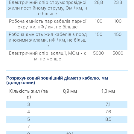
Електричний опір струмопровідної
28,8
23,3
жили постійному струму, Ом / км, н
е більше
Робоча ємність пар кабелів парної
100
100
скрутки, нФ / км, не більше
Робоча ємність жил кабелів з поод
150
150
инокими жилами, нФ / км, не більш
е
Електричний опір ізоляції, МОм • к
5000
5000
м, не менше
Розрахунковий зовнішній діаметр кабелю, мм
(довідковий)
Кількість жил (па
0,9 мм
1,0 мм
р)
3
7,1
4
7,6
5
8,5
7