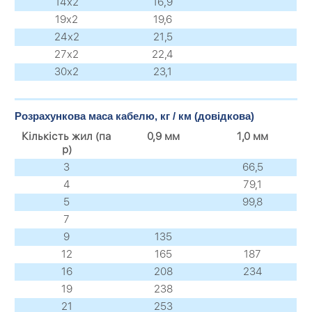
14х2
16,9
19х2
19,6
24х2
21,5
27х2
22,4
30х2
23,1
Розрахункова маса кабелю, кг / км (довідкова)
Кількість жил (па
0,9 мм
1,0 мм
р)
3
66,5
4
79,1
5
99,8
7
9
135
12
165
187
16
208
234
19
238
21
253