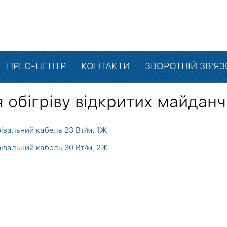
ПРЕС-ЦЕНТР
КОНТАКТИ
ЗВОРОТНІЙ ЗВ'Я
 обігріву відкритих майданч
івальний кабель 23 Вт⁄м, 1Ж
івальний кабель 30 Вт⁄м, 2Ж