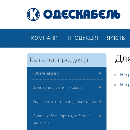
КОМПАНІЯ
ПРОДУКЦІЯ
ЯКІСТЬ
Для
Каталог продукції
Кабелі зв'язку
Нагр
Нагр
Волоконно-оптичні кабелі
Радіочастотні та спеціальні кабелі
Силові кабелі, дроти, кабелі з
вилками