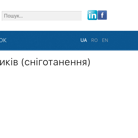
close
ЗОК
UA
RO
EN
иків (сніготанення)