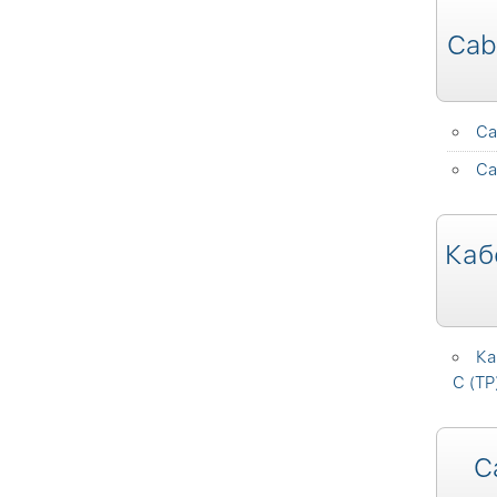
Cab
Ca
Ca
Каб
Ка
C (TP
C