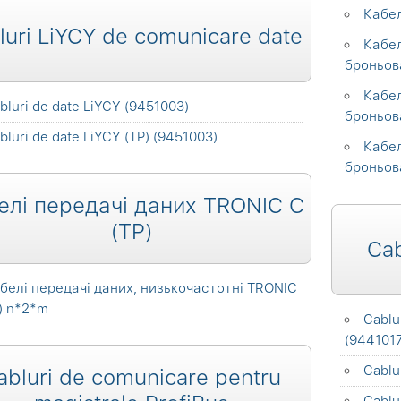
Кабе
luri LiYCY de comunicare date
Кабе
броньов
Кабе
bluri de date LiYCY (9451003)
броньов
bluri de date LiYCY (TP) (9451003)
Кабе
броньов
елі передачі даних TRONIC C
(TP)
Cab
белі передачі даних, низькочастотні TRONIC
) n*2*m
Cablu
(944101
Cablu
abluri de comunicare pentru
Cablu