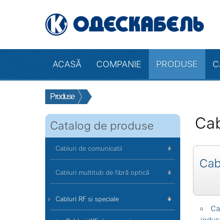
ACASĂ
COMPANIE
PRODUSE
C
Produse
Cab
Catalog de produse
Cabluri de comunicatii
Cab
Cabluri multitub de fibră optică
Cabluri RF si speciale
Ca