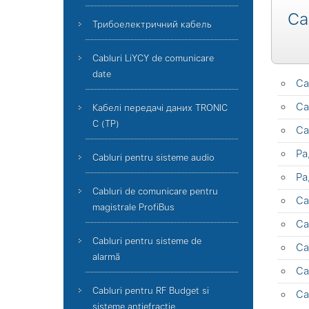
Ca
Трибоелектричний кабель
Cabluri LiYCY de comunicare
date
Ca
Ca
Кабелі передачі даних TRONIC
C (TP)
Ca
Ра
Cabluri pentru sisteme audio
Ра
Cabluri de comunicare pentru
Ca
magistrale ProfiBus
Ca
Cabluri pentru sisteme de
Ca
alarmă
Ca
Cabluri pentru RF Budget si
Ca
sisteme antiefractie