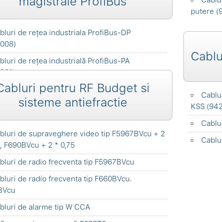
magistrale ProfiBus
putere (
bluri de rețea industriala ProfiBus-DP
008)
Cablu
bluri de rețea industrială ProfiBus-PA
001)
Cabluri pentru RF Budget si
Cablu
sisteme antiefractie
KSS (942
Cablu
bluri de supraveghere video tip F5967BVcu + 2
Cablu
5, F690BVcu + 2 * 0,75
bluri de radio frecventa tip F5967BVcu
bluri de radio frecventa tip F660BVcu.
BVcu
bluri de alarme tip W CCA