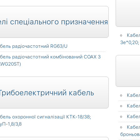
лі спеціального призначення
Кабел
3е*0,20;
бель радіочастотний RG63/U
бель радіочастотний комбінований COAX 3
 AWG20ST)
Трибоелектричний кабель
Кабе
Кабе
Кабе
бель охоронної сигналізації КТК-18/38;
П-1,8/3,8
Кабе
броньов