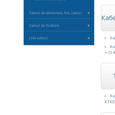
Cabluri de alimentare, fire, cabluri
Кабе
Cabluri de încălzire
Ка
LAN-кабелі
Ка
+ (3
Ка
КТКЕу