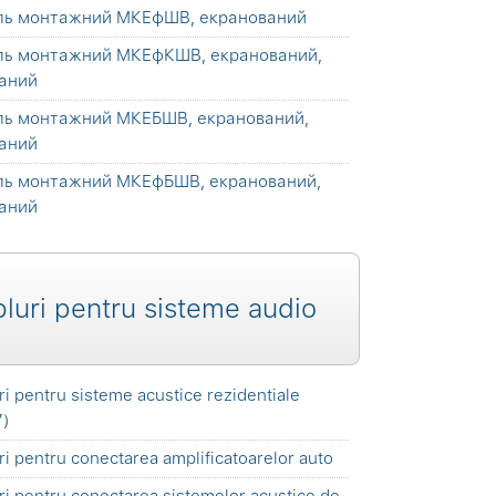
ль монтажний МКЕфШВ, екранований
ль монтажний МКЕфКШВ, екранований,
аний
ль монтажний МКЕБШВ, екранований,
аний
ль монтажний МКЕфБШВ, екранований,
аний
luri pentru sisteme audio
ri pentru sisteme acustice rezidentiale
7)
ri pentru conectarea amplificatoarelor auto
ri pentru conectarea sistemelor acustice de