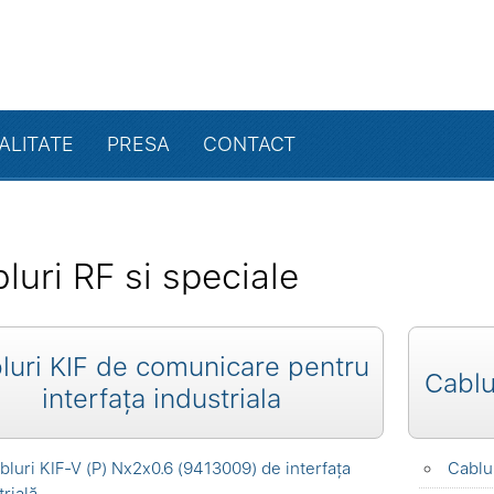
ALITATE
PRESA
CONTACT
luri RF si speciale
luri KIF de comunicare pentru
Cablu
interfața industriala
bluri KIF-V (P) Nx2x0.6 (9413009) de interfața
Cablu