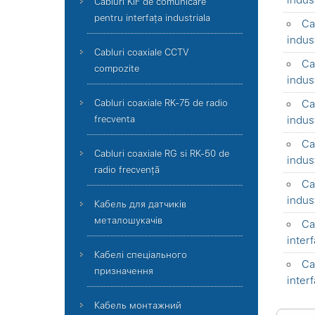
indus
Cabluri KIF de comunicare
pentru interfața industriala
Ca
indus
Cabluri coaxiale CCTV
Ca
compozite
indus
Cabluri coaxiale RK-75 de radio
Ca
frecventa
indus
Ca
Cabluri coaxiale RG si RK-50 de
indus
radio frecvență
Ca
indus
Кабель для датчиків
металошукачів
Ca
interf
Кабелі спеціального
Ca
призначення
interf
Кабель монтажний