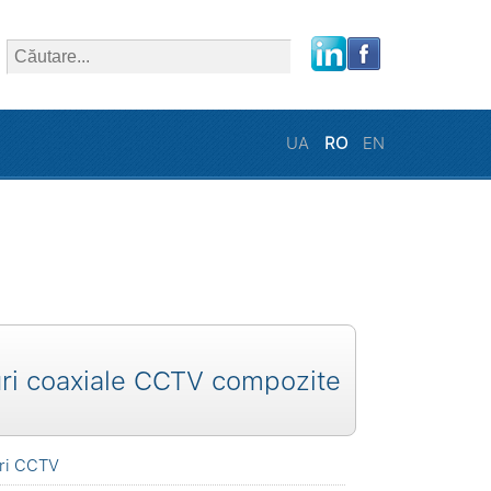
close
UA
RO
EN
ri coaxiale CCTV compozite
ri CCTV