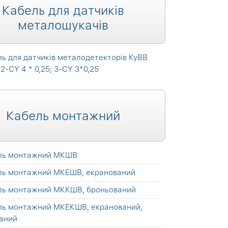
Кабель для датчиків
металошукачів
ь для датчиків металодетекторів КуВВ
 2-CY 4 * 0,25; 3-CY 3*0,25
Кабель монтажний
ль монтажний МКШВ
ль монтажний МКЕШВ, екранований
ль монтажний МККШВ, броньований
ль монтажний МКЕКШВ, екранований,
аний