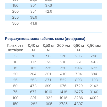
150
30,1
37,6
200
35,1
42,6
250
38,6
300
41,8
Розрахункова маса кабелю, кг/км (довідкова)
Кількість
0,40 м
0,50 м
0,60 мм
0,80 м
0,90 мм
четвірок
м
м
м
5
70
96
126
205
248
10
112
159
216
361
443
15
162
235
320
546
672
20
204
301
410
704
884
25
253
371
522
893
1103
50
473
699
976
1729
2142
75
677
1019
1418
2475
3140
100
891
1332
1916
3286
4092
150
1282
1995
2785
4807