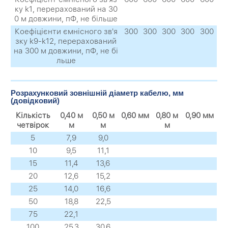
ку k1, перерахований на 30
0 м довжини, пФ, не більше
Коефіцієнти ємнісного зв'я
300
300
300
300
300
зку k9-k12, перерахований
на 300 м довжини, пФ, не бі
льше
Розрахунковий зовнішній діаметр кабелю, мм
(довідковий)
Кількість
0,40 м
0,50 м
0,60 мм
0,80 м
0,90 мм
четвірок
м
м
м
5
7,9
9,0
10
9,5
11,1
15
11,4
13,6
20
12,6
15,2
25
14,0
16,6
50
18,8
22,5
75
22,1
100
25,3
30,6