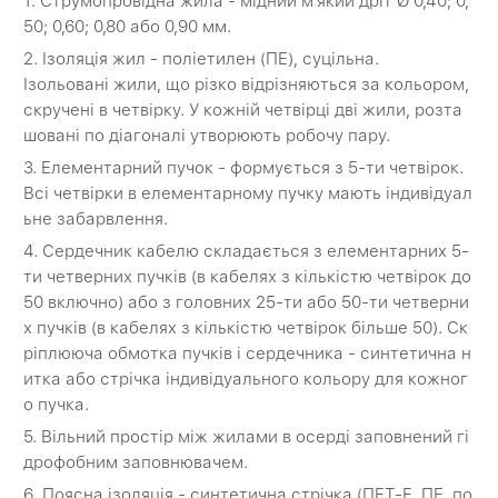
1. Струмопровідна жила - мідний м'який дріт Ø 0,40; 0,
50; 0,60; 0,80 або 0,90 мм.
2. Ізоляція жил - поліетилен (ПЕ), суцільна.
Ізольовані жили, що різко відрізняються за кольором,
скручені в четвірку. У кожній четвірці дві жили, розта
шовані по діагоналі утворюють робочу пару.
3. Елементарний пучок - формується з 5-ти четвірок.
Всі четвірки в елементарному пучку мають індивідуал
ьне забарвлення.
4. Сердечник кабелю складається з елементарних 5-
ти четверних пучків (в кабелях з кількістю четвірок до
50 включно) або з головних 25-ти або 50-ти четверни
х пучків (в кабелях з кількістю четвірок більше 50). Ск
ріплююча обмотка пучків і сердечника - синтетична н
итка або стрічка індивідуального кольору для кожног
о пучка.
5. Вільний простір між жилами в осерді заповнений гі
дрофобним заповнювачем.
6. Поясна ізоляція - синтетична стрічка (ПЕТ-Е, ПЕ, по