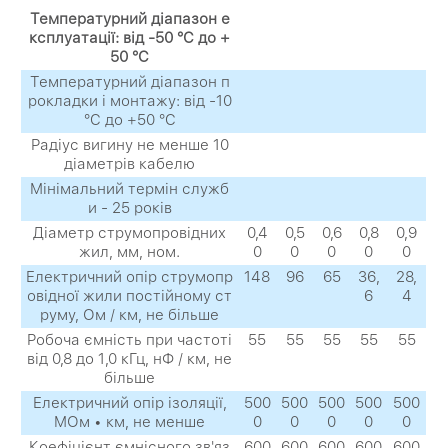
Температурний діапазон е
ксплуатації: від -50 °C до +
50 °C
Температурний діапазон п
рокладки і монтажу: від -10
°C до +50 °C
Радіус вигину не менше 10
діаметрів кабелю
Мінімальний термін служб
и - 25 років
Діаметр струмопровідних
0,4
0,5
0,6
0,8
0,9
жил, мм, ном.
0
0
0
0
0
Електричний опір струмопр
148
96
65
36,
28,
овідної жили постійному ст
6
4
руму, Ом / км, не більше
Робоча ємність при частоті
55
55
55
55
55
від 0,8 до 1,0 кГц, нФ / км, не
більше
Електричний опір ізоляції,
500
500
500
500
500
МОм • км, не менше
0
0
0
0
0
Коефіцієнт ємнісного зв'яз
600
600
600
600
600