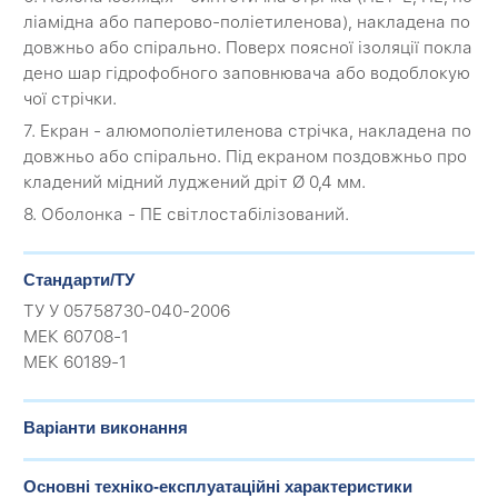
ліамідна або паперово-поліетиленова), накладена по
довжньо або спірально. Поверх поясної ізоляції покла
дено шар гідрофобного заповнювача або водоблокую
чої стрічки.
7. Екран - алюмополіетиленова стрічка, накладена по
довжньо або спірально. Під екраном поздовжньо про
кладений мідний луджений дріт Ø 0,4 мм.
8. Оболонка - ПЕ світлостабілізований.
Стандарти/ТУ
ТУ У 05758730-040-2006
МЕК 60708-1
МЕК 60189-1
Варіанти виконання
Основні техніко-експлуатаційні характеристики