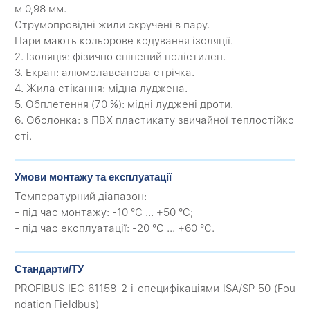
м 0,98 мм.
Струмопровідні жили скручені в пару.
Пари мають кольорове кодування ізоляції.
2. Ізоляція: фізично спінений поліетилен.
3. Екран: алюмолавсанова стрічка.
4. Жила стікання: мідна луджена.
5. Обплетення (70 %): мідні луджені дроти.
6. Оболонка: з ПВХ пластикату звичайної теплостійко
сті.
Умови монтажу та експлуатації
Температурний діапазон:
- під час монтажу: -10 °C ... +50 °C;
- під час експлуатації: -20 °C ... +60 °C.
Стандарти/ТУ
PROFIBUS IEC 61158-2 і специфікаціями ISA/SP 50 (Fou
ndation Fieldbus)