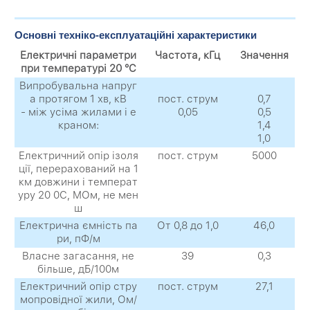
Основні техніко-експлуатаційні характеристики
Електричні параметри
Частота, кГц
Значення
при температурі 20 °C
Випробувальна напруг
а протягом 1 хв, кВ
пост. струм
0,7
- між усіма жилами і е
0,05
0,5
краном:
1,4
1,0
Електричний опір ізоля
пост. струм
5000
ції, перерахований на 1
км довжини і температ
уру 20 0С, МОм, не мен
ш
Електрична ємність па
От 0,8 до 1,0
46,0
ри, пФ/м
Власне загасання, не
39
0,3
більше, дБ/100м
Електричний опір стру
пост. струм
27,1
мопровідної жили, Ом/