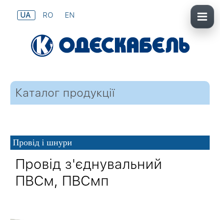
UA
RO
EN
Каталог продукції
Провід і шнури
Провід з'єднувальний
ПВСм, ПВСмп