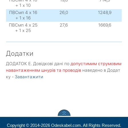
ПВСмп 4 х 10
19,6
714,5
+ 1 х 10
ПВСмп 4 х 16
26,0
1248,9
+ 1 х 16
ПВСмп 4 х 25
27,6
1669,6
+ 1 х 25
Додатки
ДОДАТОК E. Довідкові дані по
допустимим струмовим
навантаженням шнурів та проводів
наведено в Додат
ку -
Завантажити
Copyright © 2014-2026 Odeskabel.com. All Rights Reserved.