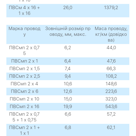
1 х 10
ПВСм 4 х 16 +
26,0
1379,2
1 х 16
Марка провод
Зовнішній розмір пр
Маса проводу,
у
оводу, мм, макс.
кг/км (довідко
ва)
ПВСмп 2 х 0,7
6,2
44,0
5
ПВСмп 2 х 1
6,4
47,6
ПВСмп 2 х 1,5
7,4
66,3
ПВСмп 2 х 2,5
9,4
108,2
ПВСмп 2 х 4
10,6
148,6
ПВСмп 2 х 6
12,6
223,6
ПВСмп 2 х 10
15,0
323,0
ПВСмп 2 х 16
19,9
543,6
ПВСмп 2 х 0,7
6,6
57,2
5 + 1 х 0,75
ПВСмп 2 х 1 +
6,8
62,1
1 х 1