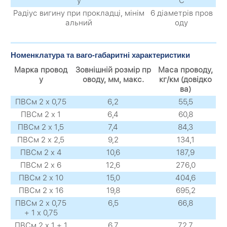
у
С
Радіус вигину при прокладці, мінім
6 діаметрів пров
альний
оду
Номенклатура та ваго-габаритні характеристики
Марка провод
Зовнішній розмір пр
Маса проводу,
у
оводу, мм, макс.
кг/км (довідко
ва)
ПВСм 2 х 0,75
6,2
55,5
ПВСм 2 х 1
6,4
60,8
ПВСм 2 х 1,5
7,4
84,3
ПВСм 2 х 2,5
9,2
134,1
ПВСм 2 х 4
10,6
187,9
ПВСм 2 х 6
12,6
276,0
ПВСм 2 х 10
15,0
404,6
ПВСм 2 х 16
19,8
695,2
ПВСм 2 х 0,75
6,5
66,8
+ 1 х 0,75
ПВСм 2 х 1 + 1
6,7
72,7