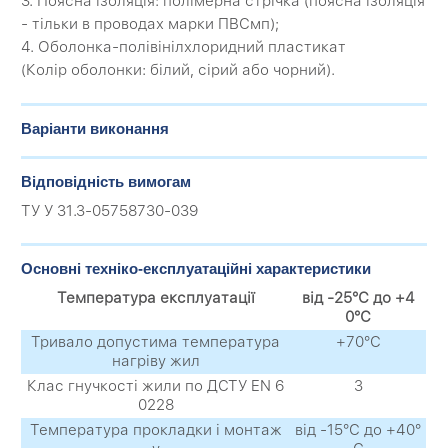
3. Поясна ізоляція: полімерна стрічка (поясна ізоляція
- тільки в проводах марки ПВСмп);
4. Оболонка-полівінілхлоридний пластикат
(Колір оболонки: білий, сірий або чорний).
Варіанти виконання
Відповідність вимогам
ТУ У 31.3-05758730-039
Основні техніко-експлуатаційні характеристики
Температура експлуатації
від -25°С до +4
0°С
Тривало допустима температура
+70°С
нагріву жил
Клас гнучкості жили по ДСТУ EN 6
3
0228
Температура прокладки і монтаж
від -15°С до +40°