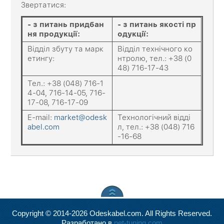
Звертатися:
-
з питань придбан
-
з питань якості пр
ня продукції
:
одукції
:
Відділ збуту та марк
Відділ технічного ко
етингу:
нтролю, тел.: +38 (0
48) 716-17-43
Тел.: +38 (048) 716-1
4-04, 716-14-05, 716-
17-08, 716-17-09
E-mail:
market@odesk
Технологічний відді
abel.com
л, тел.: +38 (048) 716
-16-68
Copyright © 2014-2026 Odeskabel.com. All Rights Reserved.
Разработано в
net-tuning.com