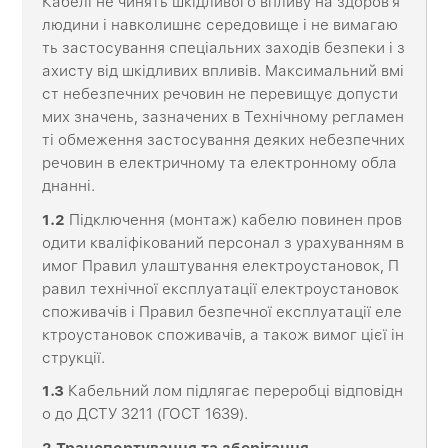
Кабелі не чинять шкідливого впливу на здоров'я
людини і навколишнє середовище і не вимагаю
ть застосування спеціальних заходів безпеки і з
ахисту від шкідливих впливів. Максимальний вмі
ст небезпечних речовин не перевищує допусти
мих значень, зазначених в Технічному регламен
ті обмеження застосування деяких небезпечних
речовин в електричному та електронному обла
днанні.
1.2
Підключення (монтаж) кабелю повинен пров
одити кваліфікований персонал з урахуванням в
имог Правил улаштування електроустановок, П
равил технічної експлуатації електроустановок
споживачів і Правил безпечної експлуатації еле
ктроустановок споживачів, а також вимог цієї ін
струкції.
1.3
Кабельний лом підлягає переробці відповідн
о до ДСТУ 3211 (ГОСТ 1639).
2
Транспортування
та
зберігання