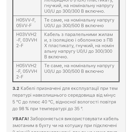
гнучкий, на номінальну напругу
U0/U до 300/300 В включно.
H05VV-F,
Те саме, на номінальну напругу
05VV-F
U0/U до 300/500 В включно
H03VVH2
Кабель з паралельними жилам
-F, 03VVH
и, з ізоляцією і оболонкою з ПВ
2-F
Х пластикату, гнучкий, на номін
альну напругу U0/U до 300/300
В включно.
H05VVH2
Те саме, на номінальну напругу
-F, 05VVH
U0/U до 300/500 В включно
2-F
3
.2
Кабелі призначені для експлуатації при тем
пературі навколишнього середовища від мінус
5 °С до плюс 40 °С, відносної вологості повітря
до 98 % при температурі до 35 °.
УВАГА!
Забороняється використовувати кабель
змотаним в бухту чи на котушку при підключені