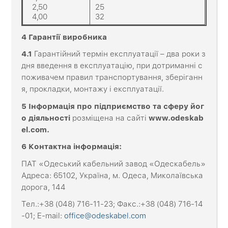
2,50
25
4,00
32
4 Гарантії виробника
4.1
Гарантійний термін експлуатації – два роки з
дня введення в експлуатацію, при дотриманні с
поживачем правил транспортування, зберіганн
я, прокладки, монтажу і експлуатації.
5 Інформація про підприємство та сферу йог
о діяльності
розміщена на сайті
www
.
odeskab
el
.
com
.
6 Контактна
інформація
:
ПАТ «Одеський кабельний завод «Одескабель»
Адреса: 65102, Україна, м. Одеса, Миколаївська
дорога, 144
Тел.:+38 (048) 716-11-23; Факс.:+38 (048) 716-14
-01; E-mail:
office@odeskabel.com