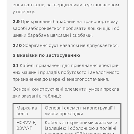
ення вантажів, затвердженими в установленом
у порядку.
2
.9
При кріпленні барабанів на транспортному
засобі забороняється пробивати дошки щік і об
шивки барабана цвяхами і скобами.
2
.10
Зберігання бухт навалом не допускається.
3
Вказівки
по
застосуванню
3
.1
Кабелі призначені для приєднання електрич
них машин і приладів побутового і аналогічного
призначення до мережі енергопостачання.
Основні конструктивні елементи, умови прокла
дки вказані в таблиці:
Марка ка
Основні елементи конструкції і
белю
умови прокладки
H03VV-F,
Кабель зі скрученими жилами, з
03VV-F
ізоляцією і оболонкою з полівіні
лхлоридного (ПВХ) пластикату,