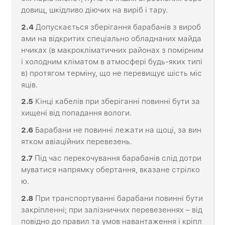
довищ, шкідливо діючих на виріб і тару.
2.4
Допускається зберігання барабанів з вироб
ами на відкритих спеціально обладнаних майда
нчиках (в макрокліматичних районах з помірним
і холодним кліматом в атмосфері будь-яких типі
в) протягом терміну, що не перевищує шість міс
яців.
2
.5
Кінці кабелів при зберіганні повинні бути за
хищені від попадання вологи.
2
.6
Барабани не повинні лежати на щоці, за вин
ятком авіаційних перевезень.
2
.7
Під час перекочування барабанів слід дотри
муватися напрямку обертання, вказане стрілко
ю.
2
.8
При транспортуванні барабани повинні бути
закріпленні; при залізничних перевезеннях – від
повідно до правил та умов навантаження і кріпл