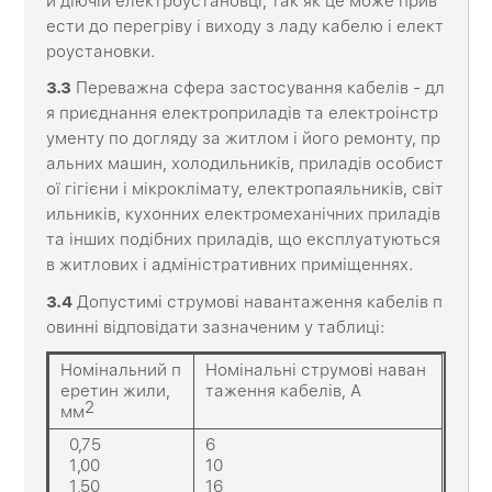
й діючій електроустановці, так як це може прив
ести до перегріву і виходу з ладу кабелю і елект
роустановки.
3
.3
Переважна сфера застосування кабелів - дл
я приєднання електроприладів та електроінстр
ументу по догляду за житлом і його ремонту, пр
альних машин, холодильників, приладів особист
ої гігієни і мікроклімату, електропаяльників, світ
ильників, кухонних електромеханічних приладів
та інших подібних приладів, що експлуатуються
в житлових і адміністративних приміщеннях.
3.4
Допустимі струмові навантаження кабелів п
овинні відповідати зазначеним у таблиці:
Номінальний п
Номінальні струмові наван
еретин жили,
таження кабелів, А
2
мм
0,75
6
1,00
10
1,50
16