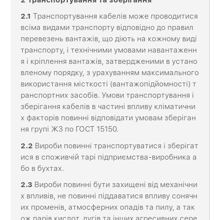
2.1
Транспортування кабелів може проводитися
всіма видами транспорту відповідно до правил
перевезень вантажів, що діють на кожному виді
транспорту, і технічними умовами навантаженн
я і кріплення вантажів, затвердженими в устано
вленому порядку, з урахуванням максимального
використання місткості (вантажопідйомності) т
ранспортних засобів. Умови транспортування і
зберігання кабелів в частині впливу кліматични
х факторів повинні відповідати умовам зберіган
ня групі ЖЗ по ГОСТ 15150.
2.2
Вироби повинні транспортуватися і зберігат
ися в споживчій тарі підприємства-виробника а
бо в бухтах.
2.3
Вироби повинні бути захищені від механічни
х впливів, не повинні піддаватися впливу сонячн
их променів, атмосферних опадів та пилу, а так
ож парів кислот, лугів та інших агресивних сере