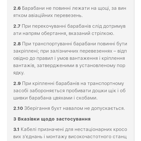
2.6
Барабани не повинні лежати на щоці, за вин
ятком авіаційних перевезень.
2.7
При перекочуванні барабанів слід дотримув
ати напрям обертання, вказаний стрілкою.
2.8
При транспортуванні барабани повинні бути
закріплені; при залізничних перевезеннях – відп
овідно до правил і умов вантаження і кріплення
вантажів, затвердженими в установленому пор
ядку.
2.9
При кріпленні барабанів на транспортному
засобі забороняється пробивати дошки щік і об
шивки барабана цвяхами і скобами.
2.10
Зберігання бухт навалом не допускається.
3 Вказівки щодо застосування
3.1
Кабелі призначені для нестаціонарних кросо
вих з'єднань і монтажу високочастотного станц