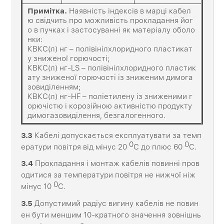
Примітка.
Наявність індексів в марці кабел
ю свідчить про можливість прокладання йог
о в пучках і застосуванні як матеріалу оболо
нки:
КВКС(л) нг – полівінілхлоридного пластикат
у зниженої горючості;
КВКС(л) нг-LS – полівінілхлоридного пластик
ату зниженої горючості із зниженим димога
зовиділенням;
КВКС(л) нг-HF – поліетилену із зниженими г
орючістю і корозійною активністю продукту
димогазовиділення, безгалогенного.
3.3
Кабелі допускається експлуатувати за темп
0
0
ератури повітря від мінус 20
С до плюс 60
С.
3.4
Прокладання і монтаж кабелів повинні пров
одитися за температури повітря не нижчої ніж
0
мінус 10
С.
3.5
Допустимий радіус вигину кабелів не повин
ен бути меншим 10-кратного значення зовнішнь