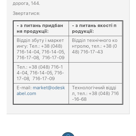
дорога, 144.
Звертатися:
-
з
питань придбан
-
з питань якості п
ня продукції:
родукції:
Відділ збуту і маркет
Відділ технічного ко
ингу: Тел.: +38 (048)
нтролю, тел.: +38 (0
716-14-04, 716-14-05,
48) 716-17-43
716-17-08, 716-17-09
Тел.: +38 (048) 716-1
4-04, 716-14-05, 716-
17-08, 716-17-09
E-mail:
market@odesk
Технологічний відді
abel.com
л, тел.: +38 (048) 716
-16-68