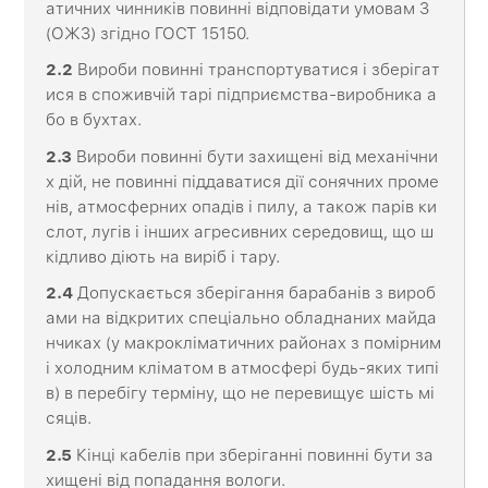
атичних чинників повинні відповідати умовам 3
(ОЖ3) згідно ГОСТ 15150.
2.2
Вироби повинні транспортуватися і зберігат
ися в споживчій тарі підприємства-виробника а
бо в бухтах.
2.3
Вироби повинні бути захищені від механічни
х дій, не повинні піддаватися дії сонячних проме
нів, атмосферних опадів і пилу, а також парів ки
слот, лугів і інших агресивних середовищ, що ш
кідливо діють на виріб і тару.
2.4
Допускається зберігання барабанів з вироб
ами на відкритих спеціально обладнаних майда
нчиках (у макрокліматичних районах з помірним
і холодним кліматом в атмосфері будь-яких типі
в) в перебігу терміну, що не перевищує шість мі
сяців.
2.5
Кінці кабелів при зберіганні повинні бути за
хищені від попадання вологи.