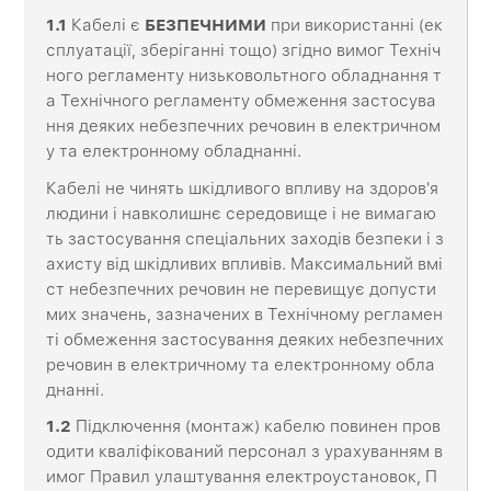
1.1
Кабелі є
БЕЗПЕЧНИМИ
при використанні (ек
сплуатації, зберіганні тощо) згідно вимог Техніч
ного регламенту низьковольтного обладнання т
а Технічного регламенту обмеження застосува
ння деяких небезпечних речовин в електричном
у та електронному обладнанні.
Кабелі не чинять шкідливого впливу на здоров'я
людини і навколишнє середовище і не вимагаю
ть застосування спеціальних заходів безпеки і з
ахисту від шкідливих впливів. Максимальний вмі
ст небезпечних речовин не перевищує допусти
мих значень, зазначених в Технічному регламен
ті обмеження застосування деяких небезпечних
речовин в електричному та електронному обла
днанні.
1.2
Підключення (монтаж) кабелю повинен пров
одити кваліфікований персонал з урахуванням в
имог Правил улаштування електроустановок, П