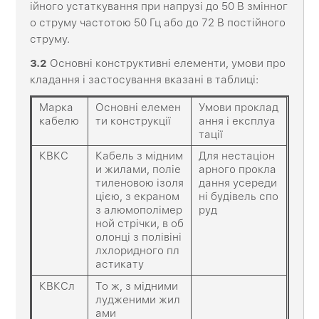
ійного устаткування при напрузі до 50 В змінног
о струму частотою 50 Гц або до 72 В постійного
струму.
3.2
Основні конструктивні елементи, умови про
кладання і застосування вказані в таблиці:
Марка
Основні елемен
Умови проклад
кабелю
ти конструкції
ання і експлуа
тації
КВКС
Кабель з мідним
Для нестаціон
и жилами, поліе
арного прокла
тиленовою ізоля
дання усереди
цією, з екраном
ні будівель спо
з алюмополімер
руд
ной стрічки, в об
олонці з полівіні
лхлоридного пл
астикату
КВКСл
То ж, з мідними
лудженими жил
ами