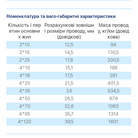
Номенклатура та ваго-габаритні характеристики
Кількість і пер
Розрахункові зовнішн
Маса провод
етин основни
і розміри проводу, мм
у, кг/км (довід
х жил
(довідкові)
кова)
2*10
12,5
94
2*16
14,5
130,5
2*25
17,8
200,5
4*10
15,1
188
4*16
17,5
261
4*25
21,5
401,5
4*35
24
534,5
4*50
26,5
679
4*70
32,6
1063
4*95
35,7
1314
4*120
39,5
1601