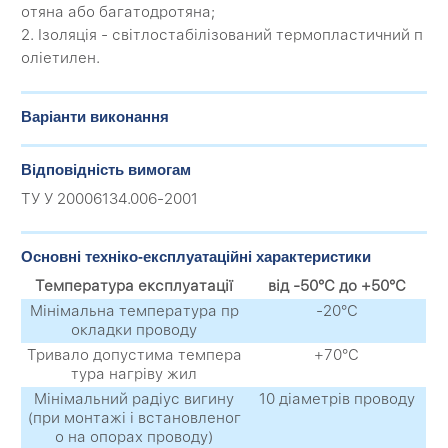
отяна або багатодротяна;
2. Ізоляція - світлостабілізований термопластичний п
оліетилен.
Варіанти виконання
Відповідність вимогам
ТУ У 20006134.006-2001
Основні техніко-експлуатаційні характеристики
Температура експлуатації
від -50°С до +50°С
Мінімальна температура пр
-20°С
окладки проводу
Тривало допустима темпера
+70°С
тура нагріву жил
Мінімальний радіус вигину
10 діаметрів проводу
(при монтажі і встановленог
о на опорах проводу)