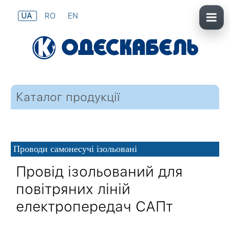
UA
RO
EN
Каталог продукції
Проводи самонесучі ізольовані
Провід ізольований для
повітряних ліній
електропередач САПт