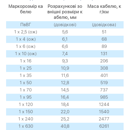
Маркорозмір ка
Розрахункові зо
Маса кабелю, к
белю
внішні розміри к
г/км
абелю, мм
ПвВГ
(довідкові)
(довідкова)
1 х 2,5 (ож)
5,6
51
1 х 4 (ож)
6,1
68
1 х 6 (ож)
6,6
89
1 х 10 (ож)
7,4
131
1 х 16
9,3
206
1 х 25
10,9
308
1 х 35
11,6
401
1 х 50
12,8
519
1 х 70
14,5
737
1 х 95
16,4
985
1 х 120
18,4
1244
1 х 150
22,0
1540
1 х 240
25,2
2477
1 х 630
40,8
6261