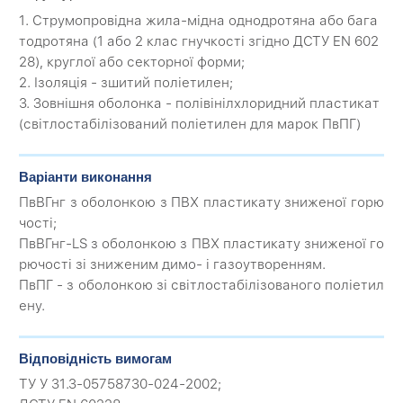
1. Струмопровідна жила-мідна однодротяна або бага
тодротяна (1 або 2 клас гнучкості згідно ДСТУ EN 602
28), круглої або секторної форми;
2. Ізоляція - зшитий поліетилен;
3. Зовнішня оболонка - полівінілхлоридний пластикат
(світлостабілізований поліетилен для марок ПвПГ)
Варіанти виконання
ПвВГнг з оболонкою з ПВХ пластикату зниженої горю
чості;
ПвВГнг-LS з оболонкою з ПВХ пластикату зниженої го
рючості зі зниженим димо- і газоутворенням.
ПвПГ - з оболонкою зі світлостабілізованого поліетил
ену.
Відповідність вимогам
ТУ У 31.3-05758730-024-2002;