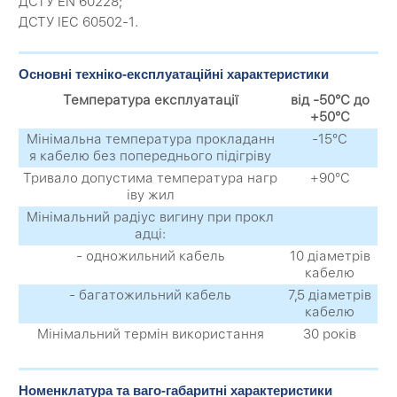
ДСТУ EN 60228;
ДСТУ IEC 60502-1.
Основні техніко-експлуатаційні характеристики
Температура експлуатації
від -50°С до
+50°С
Мінімальна температура прокладанн
-15°С
я кабелю без попереднього підігріву
Тривало допустима температура нагр
+90°С
іву жил
Мінімальний радіус вигину при прокл
адці:
- одножильний кабель
10 діаметрів
кабелю
- багатожильний кабель
7,5 діаметрів
кабелю
Мінімальний термін використання
30 років
Номенклатура та ваго-габаритні характеристики