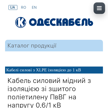
UA
RO
EN
Каталог продукції
Кабелі силові з XLPE ізоляцією до 1 кВ
Кабель силовий мідний з
ізоляцією зі зшитого
поліетилену ПвВГ на
напругу 0,6/1 кВ