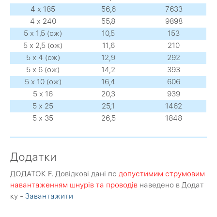
4 х 185
56,6
7633
4 х 240
55,8
9898
5 х 1,5 (ож)
10,5
153
5 х 2,5 (ож)
11,6
210
5 х 4 (ож)
12,9
292
5 х 6 (ож)
14,2
393
5 х 10 (ож)
16,4
606
5 х 16
20,3
939
5 х 25
25,1
1462
5 х 35
26,5
1848
Додатки
ДОДАТОК F. Довідкові дані по
допустимим струмовим
навантаженням шнурів та проводів
наведено в Додат
ку -
Завантажити