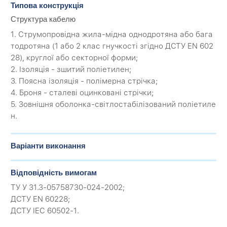
Типова конструкція
Структура кабелю
1. Струмопровідна жила-мідна однодротяна або бага
тодротяна (1 або 2 клас гнучкості згідно ДСТУ EN 602
28), круглої або секторної форми;
2. Ізоляція - зшитий поліетилен;
3. Поясна ізоляція - полімерна стрічка;
4. Броня - сталеві оцинковані стрічки;
5. Зовнішня оболонка-світлостабілізований поліетиле
н.
Варіанти виконання
Відповідність вимогам
ТУ У 31.3-05758730-024-2002;
ДСТУ EN 60228;
ДСТУ IEC 60502-1.