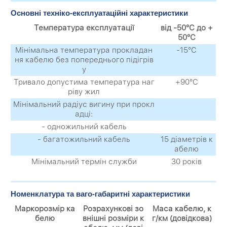
Основні техніко-експлуатаційні характеристики
Температура експлуатації
від -50°С до +
50°С
Мінімальна температура прокладан
-15°С
ня кабелю без попереднього підігрів
у
Тривало допустима температура наг
+90°С
ріву жил
Мінімальний радіус вигину при прокл
адці:
- одножильний кабель
- багатожильний кабель
15 діаметрів к
абелю
Мінімальний термін служби
30 років
Номенклатура та ваго-габаритні характеристики
Маркорозмір ка
Розрахункові зо
Маса кабелю, к
белю
внішні розміри к
г/км (довідкова)