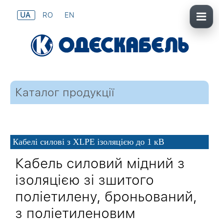
UA
RO
EN
Каталог продукції
Кабелі силові з XLPE ізоляцією до 1 кВ
Кабель силовий мідний з
ізоляцією зі зшитого
поліетилену, броньований,
з поліетиленовим