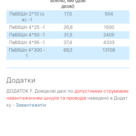
абелю, мм (дові
дкові)
ПвБбШп 2*10 (о
17,5
504
ж) -1
ПвБбШп 4*25 -1
26,8
1500
ПвБбШп 4*50 -1
31,5
2405
ПвБбШп 4*95 -1
37,4
4333
ПвБбШп 4*300 -
69,3
13108
1
Додатки
ДОДАТОК F. Довідкові дані по
допустимим струмовим
навантаженням шнурів та проводів
наведено в Додат
ку -
Завантажити