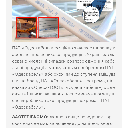
ПАТ «Одескабель» офіційно заявляє: на ринку к
абельно-провідникової продукції в Україні зафік
совано численні випадки розповсюдження кабе
льної продукції з маркуванням під брендом ПАТ
«Одескабель» або схожими до ступеня змішува
ння на бренд ПАТ «Одескабель» – зокрема, під
назвами «Одеса-ГОСТ», «Одеса кабель», «Оде
са» та іншими, які вводять споживача в оману щ
одо виробника такої продукції, зокрема – ПАТ
«Одескабель».
ЗАСТЕРІГАЄМО:
жодна з вище наведених торг
ових назв не має відношення до національного