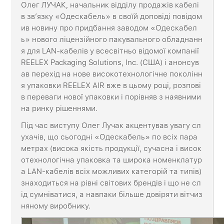
Олег ЛУЧАК, начальник відділу продажів кабелі
в зв’язку «Одескабель» в своїй доповіді повідом
ив новину про придбання заводом «Одескабел
ь» нового ліцензійного пакувального обладнанн
я для LAN-кабелів у всесвітньо відомої компанії
REELEX Packaging Solutions, Inc. (США) і анонсув
ав перехід на нове високотехнологічне поколінн
я упаковки REELEX AIR вже в цьому році, розпові
в переваги нової упаковки і порівняв з наявними
на ринку рішеннями.
Під час виступу Олег Лучак акцентував увагу сл
ухачів, що сьогодні «Одескабель» по всіх пара
метрах (висока якість продукції, сучасна і висок
отехнологічна упаковка та широка номенклатур
а LAN-кабелів всіх можливих категорій та типів)
знаходиться на рівні світових брендів і що не сл
ід сумніватися, а навпаки більше довіряти вітчиз
няному виробнику.