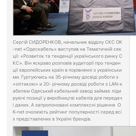
Сергій СИДОРЕНКОВ, начальник відділу СКС OK
-net «Одескабель» виступив на Тематичній сек
ції: «Розвиток та тенденції українського ринку С
КС». Він яскраво розповів аудиторії про тенден
ції європейських країн в порівнянні з українськи
ми. Гуртуючись на 35-річному досвіді роботи з
«оптикою» и 20- річному досвіді роботи з LAN-к
абелем Одеський кабельний завод займає ліди
руючі позиції у виробництві кабелів для передач
і даних. А запропоновані комплексні рішення O
K-net очолюють рейтинг популярності серед всі
х представлених в Україні брендів.