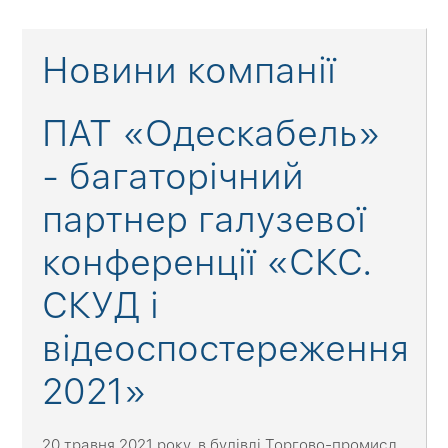
Новини компанії
ПАТ «Одескабель»
- багаторічний
партнер галузевої
конференції «СКС.
СКУД і
відеоспостереження
2021»
20 травня 2021 року, в будівлі Торгово-промисл