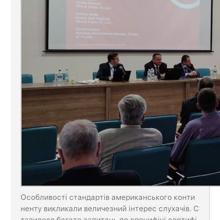
Особливості стандартів американського конти
ненту викликали величезний інтерес слухачів. С
тавилося багато запитань по специфіці сертифі