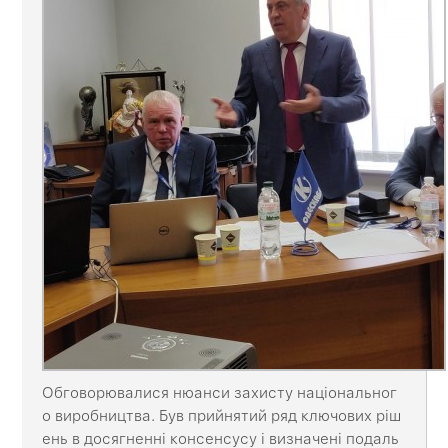
Обговорювалися нюанси захисту національног
о виробництва. Був прийнятий ряд ключових ріш
ень в досягненні консенсусу і визначені подаль