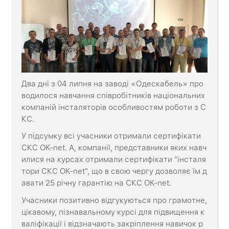
Два дні з 04 липня на заводі «Одескабель» про
водилося навчання співробітників національних
компаній інсталяторів особливостям роботи з С
КС.
У підсумку всі учасники отримали сертифікати
СКС OK-net. А, компанії, представники яких навч
илися на курсах отримали сертифікати "інсталя
тори СКС OK-net", що в свою чергу дозволяє їм д
авати 25 річну гарантію на СКС OK-net.
Учасники позитивно відгукуються про грамотне,
цікавому, пізнавальному курсі для підвищення к
валіфікації і відзначають закріплення навичок р