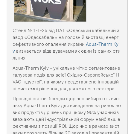
Стенд № 1-L-25 від ПАТ «Одеський кабельний з
авод «Одескабель» на головній виставці енерг
оефективного опалення України
Aqua-Therm Kyi
v
визнається відвідувачами як один із самих сти
льних.
Aqua-Therm Kyiv - унікальне чітко сегментоване
галузева подія для всієї Східно-Європейської H
VAC індустрії, на якому представлено інновацій
ні системні рішення для для кожного сектора.
Провідні світові бренди щорічно вибирають вист
авку Aqua-Therm Kyiv для виведення на ринок но
вих продуктів / рішень при цьому 96% учасників
вважають цей індустріальний форум найбільш е
фективним з позиції ROI. Щорічно в рамках вист
авки проходить більше 20 заходів і презентацій,