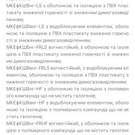
МКЕфКШВнг-LS з оболонкою та ізоляцією з ПВХ плас
тикату зниженої горючості зі зниженим димогазовиді
ленням;
МКЕфКШВвнг-LS з водоблокуючим елементом, оболо
нкою та ізоляцією з ПВХ пластикату зниженої горючо
сті зі зниженим димогазовиділенням;
МКЕфКШВнг-FRLS вогнестійкий, з оболонкою та ізоля
цією з ПВХ пластикату зниженої горючості зі знижен
им димогазовиділенням;
МКЕфКШВвнг-FRLS вогнестійкий, з водоблокуючим ел
ементом, оболонкою та ізоляцією з ПВХ пластикату з
ниженої горючості зі зниженим димогазовиділенням;
МКЕфКШВнг-HF з оболонкою та ізоляцією з полімерн
ого компаунда що не містить галогенів;
МКЕфКШВвнг-HF з водоблокуючим елементом, оболо
нкою та ізоляцією з полімерного компаунда що не мі
стить галогенів;
МКЕфКШВнг-FRHF вогнестійкий, з оболонкою та ізоля
цією з полімерного компаунда що не містить галогені