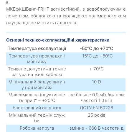
в;
МКЕфКШВвнг-FRHF вогнестійкий, з водоблокуючим е
лементом, оболонкою та ізоляцією з полімерного ком
паунда що не містить галогенів.
Основні техніко-експлуатаційні характеристики
Температура експлуатації
-50°С до +70°С
Температура прокладки і
-15°С до +50°С
монтажу
Тривало допустима темпе
+ 70°С
ратура на жилі кабелю
Мінімальний радіус вигин
10 D
у при монтажі
Максимальна індуктивніс
не більше 0,9 мГн/км при
ть при t° = +20°C
частоті 1,0 кГц
Електричний опір жил
ДСТУ EN 60228
Мінімальний термін служ
25 років
би
Робоча напруга
змінне - 660 В частоти д