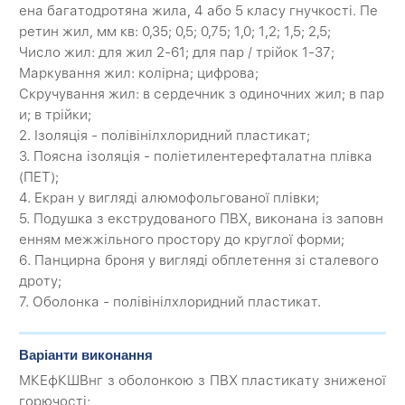
ена багатодротяна жила, 4 або 5 класу гнучкості. Пе
ретин жил, мм кв: 0,35; 0,5; 0,75; 1,0; 1,2; 1,5; 2,5;
Число жил: для жил 2-61; для пар / трійок 1-37;
Маркування жил: колірна; цифрова;
Скручування жил: в сердечник з одиночних жил; в пар
и; в трійки;
2. Ізоляція - полівінілхлоридний пластикат;
3. Поясна ізоляція - поліетилентерефталатна плівка
(ПЕТ);
4. Екран у вигляді алюмофольгованої плівки;
5. Подушка з екструдованого ПВХ, виконана із заповн
енням межжільного простору до круглої форми;
6. Панцирна броня у вигляді обплетення зі сталевого
дроту;
7. Оболонка - полівінілхлоридний пластикат.
Варіанти виконання
МКЕфКШВнг з оболонкою з ПВХ пластикату зниженої
горючості;