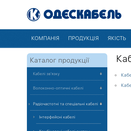
КОМПАНІЯ
ПРОДУКЦІЯ
ЯКІСТЬ
Ка
Каталог продукції
Кабелі зв'язку
Кабе
Кабе
Волоконно-оптичні кабелі
Радіочастотні та спеціальні кабелі
Інтерфейсні кабелі