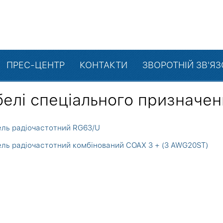
ПРЕС-ЦЕНТР
КОНТАКТИ
ЗВОРОТНІЙ ЗВ'Я
белі спеціального призначен
ль радіочастотний RG63/U
ль радіочастотний комбінований COAX 3 + (3 AWG20ST)