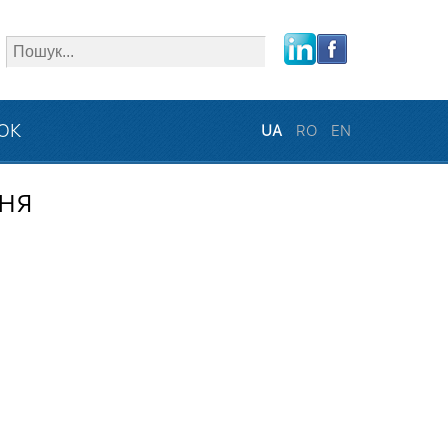
close
ЗОК
UA
RO
EN
ня