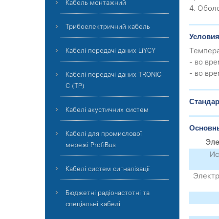
Кабель монтажний
4. Обол
Трибоелектричний кабель
Условия
Темпера
Кабелі передачі даних LiYCY
- во вре
- во вре
Кабелі передачі даних TRONIC
C (TP)
Стандар
Кабелі акустичних систем
Основны
Кабелі для промислової
Эле
мережі ProfiBus
Ис
-
Кабелі систем сигналізації
Электр
Бюджетні радіочастотні та
спеціальні кабелі