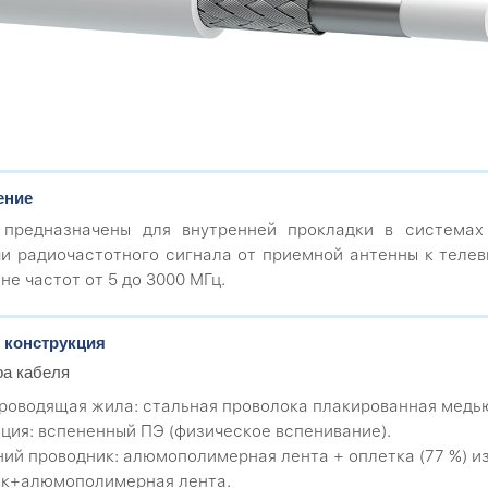
ение
 предназначены для внутренней прокладки в системах 
и радиочастотного сигнала от приемной антенны к телев
не частот от 5 до 3000 МГц.
 конструкция
ра кабеля
проводящая жила: стальная проволока плакированная медь
яция: вспененный ПЭ (физическое вспенивание).
ний проводник: алюмополимерная лента + оплетка (77 %) 
ок+алюмополимерная лента.