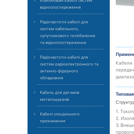
Комбіновані кабелі систем
відеоспостереження
Радіочастотні кабелі для
систем кабельного,
супутникового телебачення
та відеоспостереження
Примен
Радіочастотні кабелі для
Кабели
систем радіоелектронного та
передач
антенно-фідерного
диапазо
обладнання
Кабель для датчиків
Типовая
металошукачів
Структу
1. Токо
Кабелі спеціального
2. Изол
призначення
3. Внеш
провол