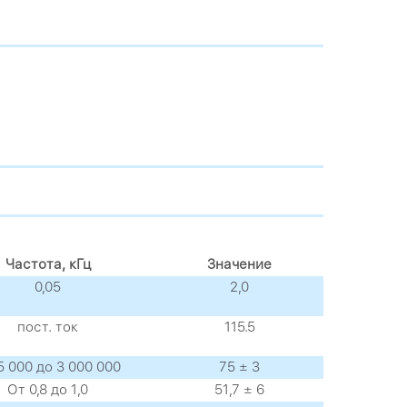
Частота, кГц
Значение
0,05
2,0
пост. ток
115.5
5 000 до 3 000 000
75 ± 3
От 0,8 до 1,0
51,7 ± 6