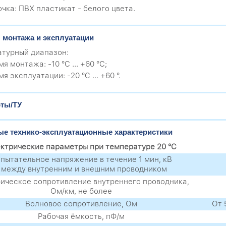
очка: ПВХ пластикат - белого цвета.
 монтажа и эксплуатации
турный диапазон:
мя монтажа: -10 °C ... +60 °C;
мя эксплуатации: -20 °C ... +60 °.
ты/ТУ
е технико-эксплуатационные характеристики
ктрические параметры при температуре 20 °C
пытательное напряжение в течение 1 мин, кВ
 между внутренним и внешним проводником
ическое сопротивление внутреннего проводника,
Ом/км, не более
Волновое сопротивление, Ом
От 
Рабочая ёмкость, пФ/м