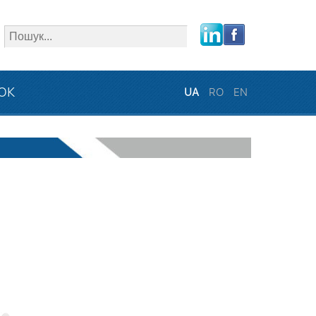
close
ЗОК
UA
RO
EN