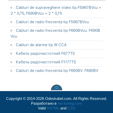
Cabluri de supraveghere video tip F5967BVcu +
2 * 0,75, F690BVcu + 2 * 0,75
Cabluri de radio frecventa tip F5967BVcu
Cabluri de radio frecventa tip F660BVcu. F690B
Vcu
Cabluri de alarme tip W CCA
Кабель радіочастотний F677TS
Кабель радіочастотний F1177TS
Cabluri de radio frecventa tip F660BV. F690BV
Copyright © 2014-2026 Odeskabel.com. All Rights Reserved.
Разработано в
net-tuning.com
Valid
XHTML
and
CSS