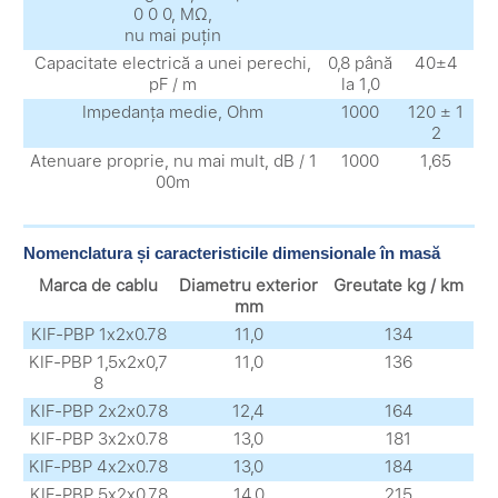
0 0 0, MΩ,
nu mai puțin
Capacitate electrică a unei perechi,
0,8 până
40±4
pF / m
la 1,0
Impedanța medie, Ohm
1000
120 ± 1
2
Atenuare proprie, nu mai mult, dB / 1
1000
1,65
00m
Nomenclatura și caracteristicile dimensionale în masă
Marca de cablu
Diametru exterior
Greutate kg / km
mm
KIF-PBP 1x2x0.78
11,0
134
KIF-PBP 1,5x2x0,7
11,0
136
8
KIF-PBP 2x2x0.78
12,4
164
KIF-PBP 3x2x0.78
13,0
181
KIF-PBP 4x2x0.78
13,0
184
KIF-PBP 5x2x0.78
14,0
215