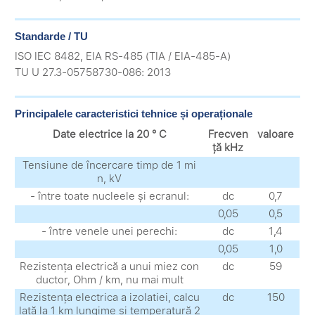
Standarde / TU
ISO IEC 8482, EIA RS-485 (TIA / EIA-485-A)
TU U 27.3-05758730-086: 2013
Principalele caracteristici tehnice și operaționale
Date electrice la 20 ° C
Frecven
valoare
ță kHz
Tensiune de încercare timp de 1 mi
n, kV
- între toate nucleele și ecranul:
dc
0,7
0,05
0,5
- între venele unei perechi:
dc
1,4
0,05
1,0
Rezistența electrică a unui miez con
dc
59
ductor, Ohm / km, nu mai mult
Rezistența electrica a izolatiei, calcu
dc
150
lată la 1 km lungime și temperatură 2