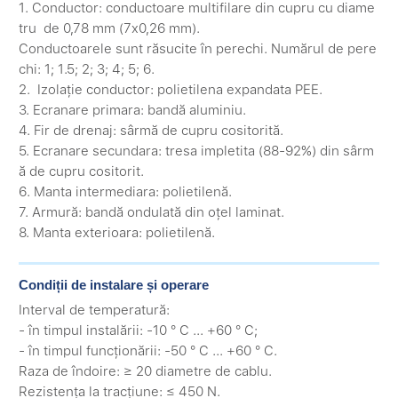
1. Conductor: conductoare multifilare din cupru cu diame
tru de 0,78 mm (7x0,26 mm).
Conductoarele sunt răsucite în perechi. Numărul de pere
chi: 1; 1.5; 2; 3; 4; 5; 6.
2. Izolație conductor: polietilena expandata PEE.
3. Ecranare primara: bandă aluminiu.
4. Fir de drenaj: sârmă de cupru cositorită.
5. Ecranare secundara: tresa impletita (88-92%) din sârm
ă de cupru cositorit.
6. Manta intermediara: polietilenă.
7. Armură: bandă ondulată din oțel laminat.
8. Manta exterioara: polietilenă.
Condiții de instalare și operare
Interval de temperatură:
- în timpul instalării: -10 ° C ... +60 ° C;
- în timpul funcționării: -50 ° C ... +60 ° C.
Raza de îndoire: ≥ 20 diametre de cablu.
Rezistența la tracțiune: ≤ 450 N.