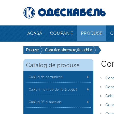
ACASĂ
COMPANIE
PRODUSE
C
Produse
Cabluri de alimentare, fire, cabluri
Con
Catalog de produse
Cabluri de comunicatii
Cond
Cond
Cabluri multitub de fibră optică
Cabl
Cabluri RF si speciale
Cond
Cond