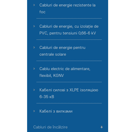
Cabluri de energie rezistente la
foc
Cabluri de energie, cu izolație de
PVC, pentru tensiuni 0,66-6 kV
Cabluri de energie pentru
centrale solare
Cablu electric de alimentare,
flexibil, KGNV
Кабелі силові з XLPE ізоляцією
6-35 кВ
Кабелі з вилками
Cabluri de încălzire