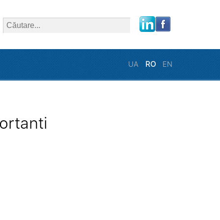
close
UA
RO
EN
ortanti