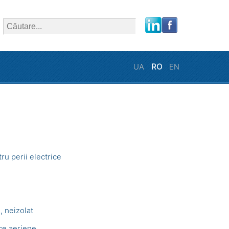
close
UA
RO
EN
ru perii electrice
, neizolat
ice aeriene