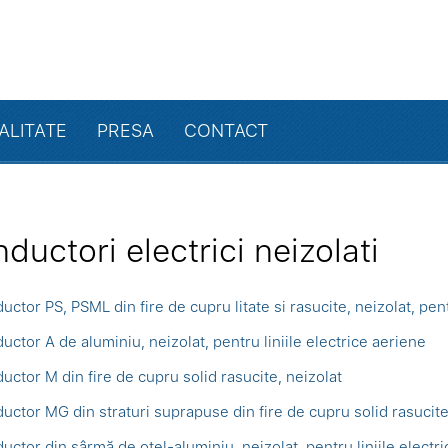
ALITATE
PRESA
CONTACT
ductori electrici neizolati
ctor PS, PSML din fire de cupru litate si rasucite, neizolat, pent
uctor A de aluminiu, neizolat, pentru liniile electrice aeriene
uctor M din fire de cupru solid rasucite, neizolat
uctor MG din straturi suprapuse din fire de cupru solid rasucite
uctor din sârmă de oțel-aluminiu, neizolat, pentru liniile electr