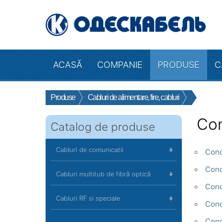
ACASĂ
COMPANIE
PRODUSE
C
Produse
Cabluri de alimentare, fire, cabluri
Con
Catalog de produse
Cabluri de comunicatii
Condu
Cond
Cabluri multitub de fibră optică
Cond
Cabluri RF si speciale
Cond
Cond