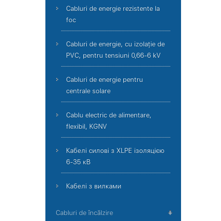
Cabluri de energie rezistente la
foc
Cabluri de energie, cu izolație de
PVC, pentru tensiuni 0,66-6 kV
Cabluri de energie pentru
centrale solare
Cablu electric de alimentare,
flexibil, KGNV
Кабелі силові з XLPE ізоляцією
6-35 кВ
Кабелі з вилками
Cabluri de încălzire