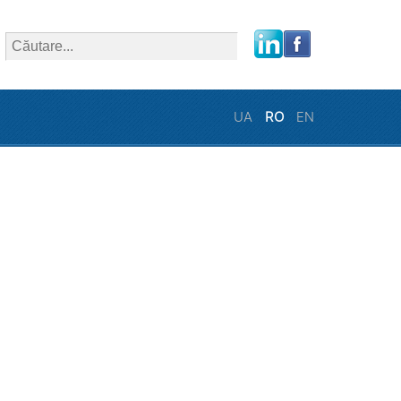
close
UA
RO
EN