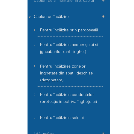
Cabluri de alimentare, fire, cabluri
Cabluri de încălzire
Pentru încălzire prin pardoseală
Pentru încălzirea acoperișului și
jgheaburilor (anti-inghet)
Pentru încălzirea zonelor
înghetate din spatii deschise
(dezghetare)
Pentru încălzirea conductelor
(protecție împotriva înghețului)
Pentru încălzirea solului
LAN-кабелі