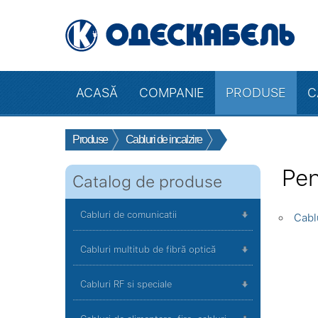
ACASĂ
COMPANIE
PRODUSE
C
Produse
Cabluri de incalzire
Pen
Catalog de produse
Cabluri de comunicatii
Cabl
Cabluri multitub de fibră optică
Cabluri RF si speciale