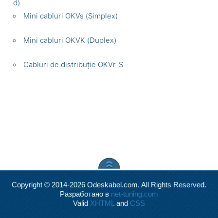
d)
Mini cabluri OKVs (Simplex)
Mini cabluri OKVK (Duplex)
Cabluri de distribuție OKVr-S
Copyright © 2014-2026 Odeskabel.com. All Rights Reserved.
Разработано в
net-tuning.com
Valid
XHTML
and
CSS