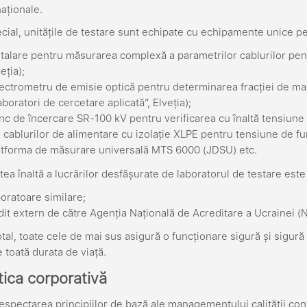
naționale.
ecial, unitățile de testare sunt echipate cu echipamente unice p
stalare pentru măsurarea complexă a parametrilor cablurilor pe
eția);
ectrometru de emisie optică pentru determinarea fracției de ma
boratori de cercetare aplicată”, Elveția);
nc de încercare SR-100 kV pentru verificarea cu înaltă tensiune 
e cablurilor de alimentare cu izolație XLPE pentru tensiune de fu
atforma de măsurare universală MTS 6000 (JDSU) etc.
atea înaltă a lucrărilor desfășurate de laboratorul de testare este
boratoare similare;
dit extern de către Agenția Națională de Acreditare a Ucrainei (
total, toate cele de mai sus asigură o funcționare sigură și sigu
 toată durata de viață.
tica corporativă
espectarea principiilor de bază ale managementului calității co