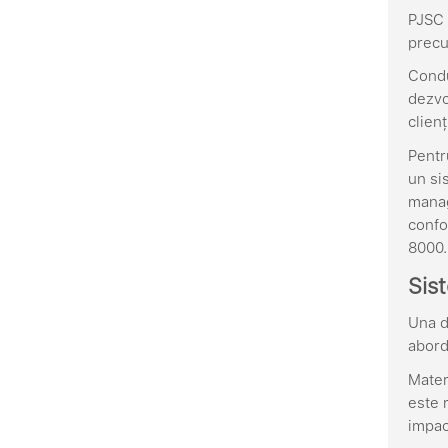
PJSC 
precu
Condu
dezvo
clienț
Pentr
un si
manag
confo
8000.
Sist
Una d
abordă
Mater
este r
impact