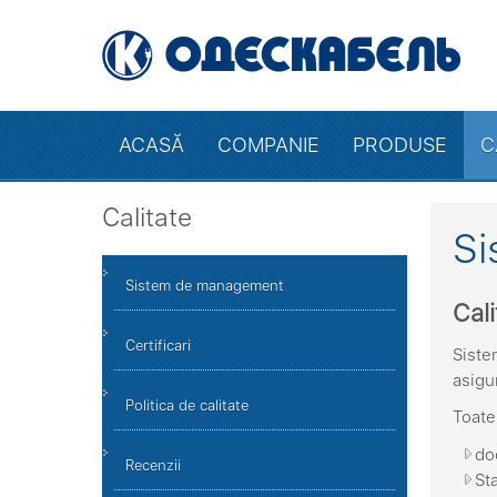
ACASĂ
COMPANIE
PRODUSE
C
Calitate
Si
Sistem de management
Cal
Certificari
Siste
asigur
Politica de calitate
Toate
do
Recenzii
St