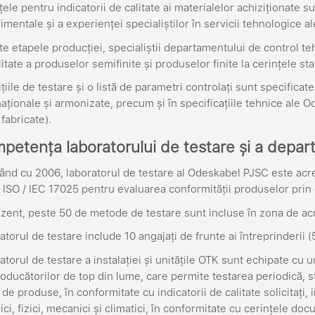
țele pentru indicatorii de calitate ai materialelor achiziționate 
imentale și a experienței specialiștilor în servicii tehnologice al
ate etapele producției, specialiștii departamentului de control t
itate a produselor semifinite și produselor finite la cerințele stab
țiile de testare și o listă de parametri controlați sunt specific
naționale și armonizate, precum și în specificațiile tehnice ale
fabricate).
petența laboratorului de testare și a departa
ând cu 2006, laboratorul de testare al Odeskabel PJSC este ac
ISO / IEC 17025 pentru evaluarea conformității produselor prin 
ezent, peste 50 de metode de testare sunt incluse în zona de acr
atorul de testare include 10 angajați de frunte ai întreprinderii (5
atorul de testare a instalației și unitățile OTK sunt echipate cu
roducătorilor de top din lume, care permite testarea periodică, s
e produse, în conformitate cu indicatorii de calitate solicitați, i
rici, fizici, mecanici și climatici, în conformitate cu cerințele 