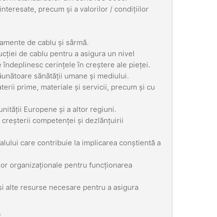
interesate, precum și a valorilor / condițiilor
pamente de cablu și sârmă.
cției de cablu pentru a asigura un nivel
îndeplinesc cerințele în creștere ale pieței.
ăunătoare sănătății umane și mediului.
erii prime, materiale și servicii, precum și cu
nității Europene și a altor regiuni.
creșterii competenței și dezlănțuirii
alului care contribuie la implicarea conștientă a
iilor organizaționale pentru funcționarea
 și alte resurse necesare pentru a asigura