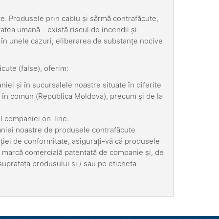
?
ute. Produsele prin cablu și sârmă contrafăcute,
atea umană - există riscul de incendii și
 în unele cazuri, eliberarea de substanțe nocive
cute (false), oferim:
i și în sucursalele noastre situate în diferite
e în comun (Republica Moldova), precum și de la
al companiei on-line.
paniei noastre de produsele contrafăcute
arației de conformitate, asigurați-vă că produsele
o marcă comercială patentată de companie și, de
uprafața produsului și / sau pe eticheta