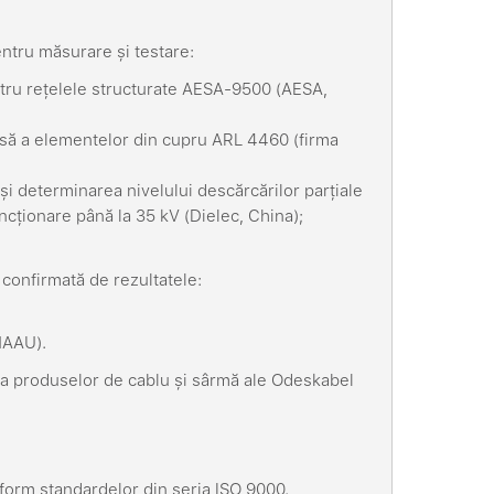
entru măsurare și testare:
ntru rețelele structurate AESA-9500 (AESA,
să a elementelor din cupru ARL 4460 (firma
și determinarea nivelului descărcărilor parțiale
ncționare până la 35 kV (Dielec, China);
 confirmată de rezultatele:
NAAU).
ră a produselor de cablu și sârmă ale Odeskabel
nform standardelor din seria ISO 9000.