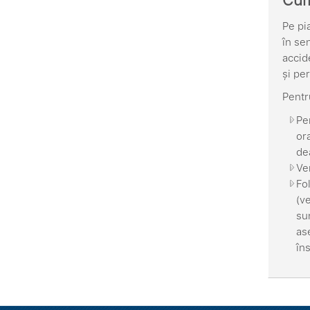
Cum
Pe pi
în se
accid
și pe
Pentr
Pe
or
dea
Ve
Fo
(ve
su
as
îns