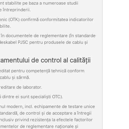
sunt stabilite pe baza a numeroase studii
e întreprinderii.
ehnic (OTK) confirmă conformitatea indicatorilor
ilite.
ate în documentele de reglementare (în standarde
 Odeskabel PJSC pentru produsele de cablu și
mentului de control al calității
reditat pentru competență tehnică conform
cablu și sârmă.
editare de laborator.
 dintre ei sunt specialiști OTC).
 unul modern, incl. echipamente de testare unice
tandardă, de control și de acceptare a întregii
nclusiv privind rezistența la efectele factorilor
documentelor de reglementare naționale și