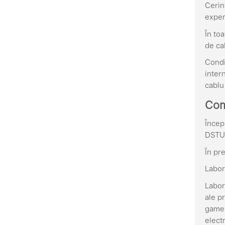
Cerin
exper
În to
de cal
Condi
inter
cablu 
Com
Încep
DSTU 
În pr
Labor
Labor
ale p
game d
elect