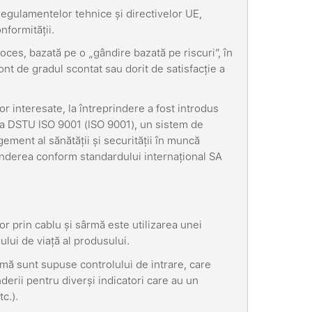
gulamentelor tehnice și directivelor UE,
nformității.
es, bazată pe o „gândire bazată pe riscuri”, în
nt de gradul scontat sau dorit de satisfacție a
or interesate, la întreprindere a fost introdus
a DSTU ISO 9001 (ISO 9001), un sistem de
nt al sănătății și securității în muncă
erea conform standardului internațional SA
or prin cablu și sârmă este utilizarea unei
lului de viață al produsului.
rmă sunt supuse controlului de intrare, care
inderii pentru diverși indicatori care au un
tc.).