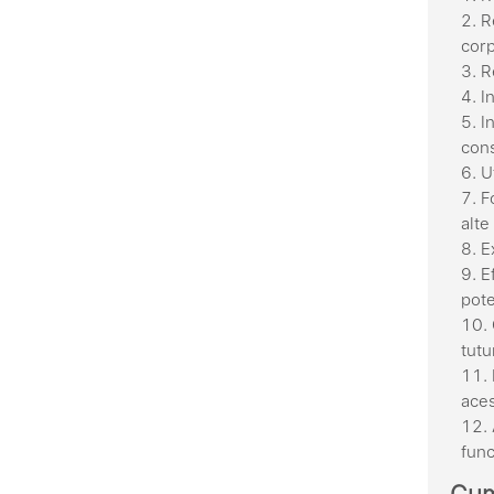
R
corp
R
I
I
cons
U
F
alte
E
E
pote
tutu
aces
func