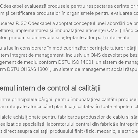
Odeskabel evaluează produsele pentru respectarea cerințelor re
m și certificarea produselor în organismele pentru evaluarea co
cerea PJSC Odeskabel a adoptat conceptul unei abordări de proc
ltarea, implementarea și îmbunătățirea eficienței QMS, ținând co
ilor, precum și de nevoile și așteptările altor părți interesate.
u a lua în considerare în mod cuprinzător cerințele tuturor părțil
stem integrat de management, inclusiv un QMS dezvoltat pe baz
ement de mediu conform DSTU ISO 14001, un sistem de manageme
rm DSTU OHSAS 18001, un sistem de management social răspund
emul intern de control al calității
intre principalele pârghii pentru îmbunătățirea calității produsel
ri integrate atunci când planificați calitatea în toate etapele cic
ialele achiziționate pentru fabricarea produselor de cablu și sâ
ealizat de specialiștii laboratorului central din fabrică a întrepr
 direct asupra calității produsului finit (fizic, mecanic, electric e