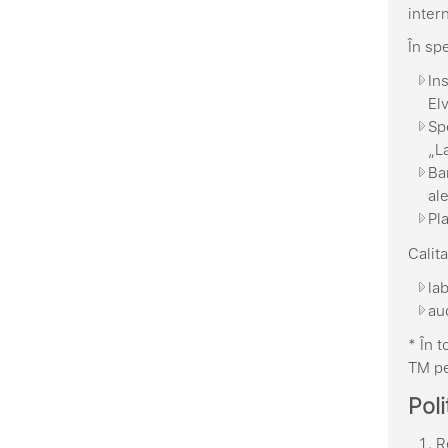
inter
În sp
In
Elv
Sp
„La
Ba
al
Pl
Calit
la
au
* În 
TM pe
Poli
R