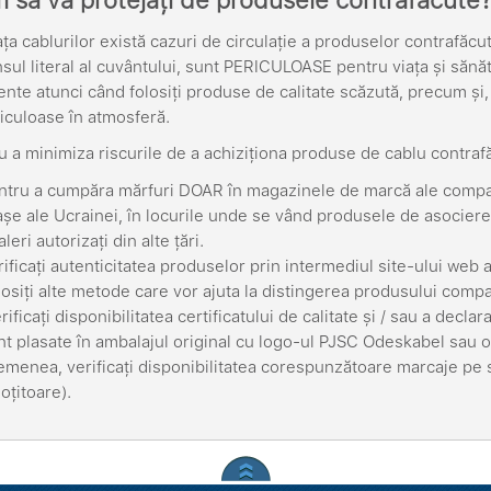
 să vă protejați de produsele contrafăcute
ața cablurilor există cazuri de circulație a produselor contrafăc
nsul literal al cuvântului, sunt PERICULOASE pentru viața și sănăt
ente atunci când folosiți produse de calitate scăzută, precum și,
riculoase în atmosferă.
u a minimiza riscurile de a achiziționa produse de cablu contrafă
ntru a cumpăra mărfuri DOAR în magazinele de marcă ale companie
așe ale Ucrainei, în locurile unde se vând produsele de asocier
leri autorizați din alte țări.
rificați autenticitatea produselor prin intermediul site-ului web 
losiți alte metode care vor ajuta la distingerea produsului com
rificați disponibilitatea certificatului de calitate și / sau a decl
nt plasate în ambalajul original cu logo-ul PJSC Odeskabel sau 
emenea, verificați disponibilitatea corespunzătoare marcaje pe s
oțitoare).