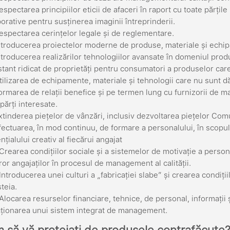
espectarea principiilor eticii de afaceri în raport cu toate părțile 
orative pentru susținerea imaginii întreprinderii.
espectarea cerințelor legale și de reglementare.
ntroducerea proiectelor moderne de produse, materiale și echi
ntroducerea realizărilor tehnologiilor avansate în domeniul produ
tant ridicat de proprietăți pentru consumatori a produselor care 
tilizarea de echipamente, materiale și tehnologii care nu sunt d
ormarea de relații benefice și pe termen lung cu furnizorii de mat
 părți interesate.
xtinderea piețelor de vânzări, inclusiv dezvoltarea piețelor Comu
fectuarea, în mod continuu, de formare a personalului, în scopul 
nțialului creativ al fiecărui angajat
Crearea condițiilor sociale și a sistemelor de motivație a person
ror angajaților în procesul de management al calității.
Introducerea unei culturi a „fabricației slabe” și crearea condiț
teia.
Alocarea resurselor financiare, tehnice, de personal, informații
ționarea unui sistem integrat de management.