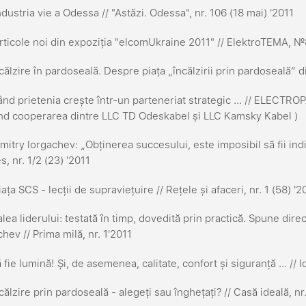
dustria vie a Odessa // "Astăzi. Odessa", nr. 106 (18 mai) '2011
ticole noi din expoziția "elcomUkraine 2011" // ElektroTEMA, №
călzire în pardoseală. Despre piața „încălzirii prin pardoseală” d
nd prietenia crește într-un parteneriat strategic ... // ELECTR
ind cooperarea dintre LLC TD Odeskabel și LLC Kamsky Kabel )
itry Iorgachev: „Obținerea succesului, este imposibil să fii ind
, nr. 1/2 (23) '2011
ața SCS - lecții de supraviețuire // Rețele și afaceri, nr. 1 (58) '2
lea liderului: testată în timp, dovedită prin practică. Spune dir
hev // Prima milă, nr. 1'2011
 fie lumină! Și, de asemenea, calitate, confort și siguranță ... //
călzire prin pardoseală - alegeți sau înghețați? // Casă ideală, nr