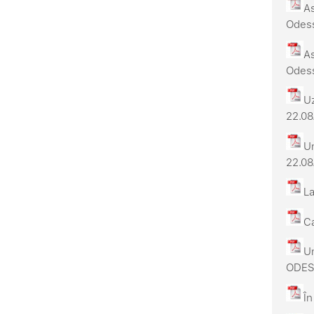
As
Odess
As
Odess
Uz
22.08
Un
22.08
La
Ca
Un
ODES
În