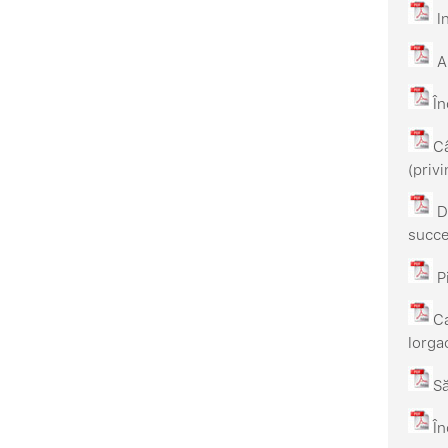
In
Ar
În
Câ
(priv
Dm
succes
Pi
Ca
Iorgac
Să
În