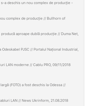
a, s-a deschis un nou complex de producție -
 nou complex de producție // Bullhorn of
ă producă aproape dublă producție // Duma Net,
Odeskabel PJSC // Portalul Național Industrial,
luri LAN moderne // Cablu PRO, 09/11/2018
largă (FOTO) a fost deschis la Odessa //
cabluri LAN // News Ukrinform, 21.08.2018