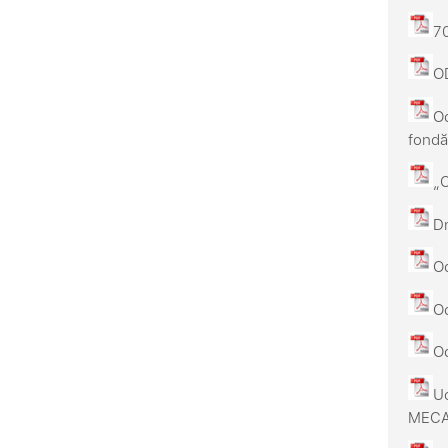
70
OD
Od
fondă
„C
Dm
Od
Od
O
Uc
MECAN