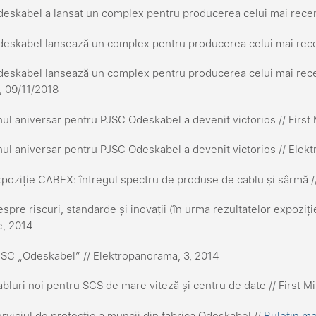
eskabel a lansat un complex pentru producerea celui mai rece
eskabel lansează un complex pentru producerea celui mai rece
deskabel lansează un complex pentru producerea celui mai rec
 09/11/2018
ul aniversar pentru PJSC Odeskabel a devenit victorios // First 
ul aniversar pentru PJSC Odeskabel a devenit victorios // Elek
poziție CABEX: întregul spectru de produse de cablu și sârmă // 
spre riscuri, standarde și inovații (în urma rezultatelor expoziție
ie, 2014
SC „Odeskabel” // Elektropanorama, 3, 2014
bluri noi pentru SCS de mare viteză și centru de date // First Mi
rviciul de protecție a muncii din fabrica Odeskabel //
Buletin me