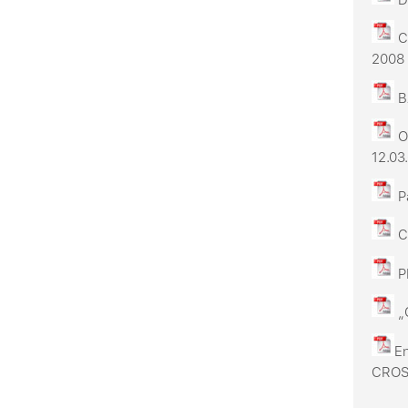
Câ
2008
BA
OJ
12.03
Pa
Co
P
„C
E
CROS