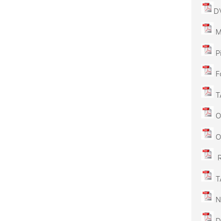
DV
Mu
Pi
Fo
TA
OD
OJ
R
TA
Nu
Dm