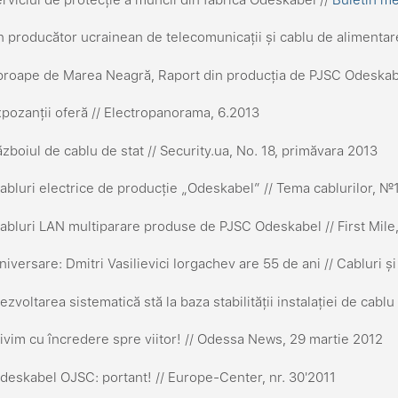
 producător ucrainean de telecomunicații și cablu de alimentare 
roape de Marea Neagră, Raport din producția de PJSC Odeskabel
pozanții oferă // Electropanorama, 6.2013
zboiul de cablu de stat // Security.ua, No. 18, primăvara 2013
bluri electrice de producție „Odeskabel” // Tema cablurilor, №1
bluri LAN multiparare produse de PJSC Odeskabel // First Mile,
iversare: Dmitri Vasilievici Iorgachev are 55 de ani // Cabluri și 
zvoltarea sistematică stă la baza stabilității instalației de cabl
ivim cu încredere spre viitor! // Odessa News, 29 martie 2012
eskabel OJSC: portant! // Europe-Center, nr. 30'2011