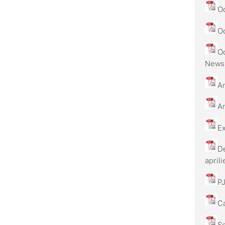
Od
Od
O
News,
An
An
Ex
De
april
PJ
Ca
Se