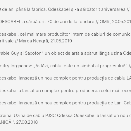
 de ani până la fabrică: Odeskabel și-a sărbătorit aniversarea /
ESCABEL a sărbătorit 70 de ani de la fondare // OMR, 20.05.20
eskabel, cel mai mare producător intern de cabluri de comunicaț
rii sale // Marea Neagră, 21.05.2019
able Guy și Saxofon” un obiect de artă a apărut lângă uzina Ode
itry Iorgachev: „Astăzi, cablul este un simbol al progresului!”
eskabel lansează un nou complex pentru producția de cablu LA
eskabel a lansat un complex pentru producerea celui mai recen
deskabel lansează un nou complex pentru producția de Lan-Cab
raina: Uzina de cablu PJSC Odessa Odeskabel a lansat un nou 
ICĂ ”, 27.08.2018