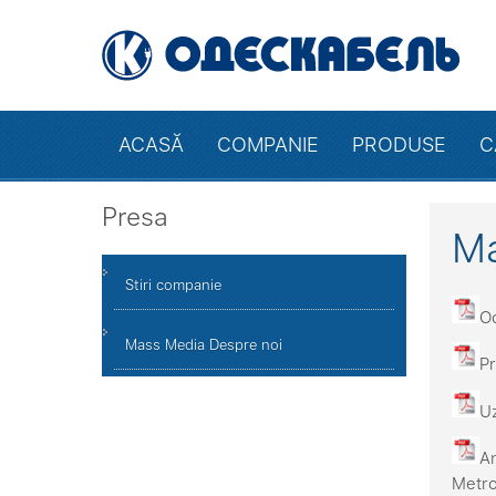
ACASĂ
COMPANIE
PRODUSE
C
Presa
Ma
Stiri companie
Od
Mass Media Despre noi
Pr
Uz
An
Metr