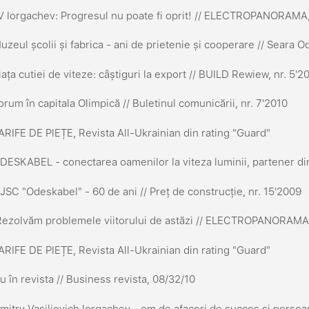
 Iorgachev: Progresul nu poate fi oprit! // ELECTROPANORAMA,
zeul școlii și fabrica - ani de prietenie și cooperare // Seara 
ața cutiei de viteze: câștiguri la export // BUILD Rewiew, nr. 5'2
rum în capitala Olimpică // Buletinul comunicării, nr. 7'2010
RIFE DE PIEȚE, Revista All-Ukrainian din rating "Guard"
ESKABEL - conectarea oamenilor la viteza luminii, partener di
SC "Odeskabel" - 60 de ani // Preț de construcție, nr. 15'2009
ezolvăm problemele viitorului de astăzi // ELECTROPANORAMA
RIFE DE PIEȚE, Revista All-Ukrainian din rating "Guard"
 în revista // Business revista, 08/32/10
itry Vasilievich Iorgachev - om de afaceri de succes și persoan