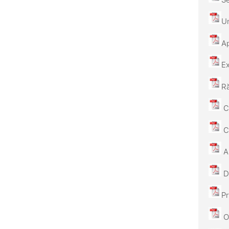
Un
Ap
Ex
Ră
Ca
Ca
An
De
Pr
Od