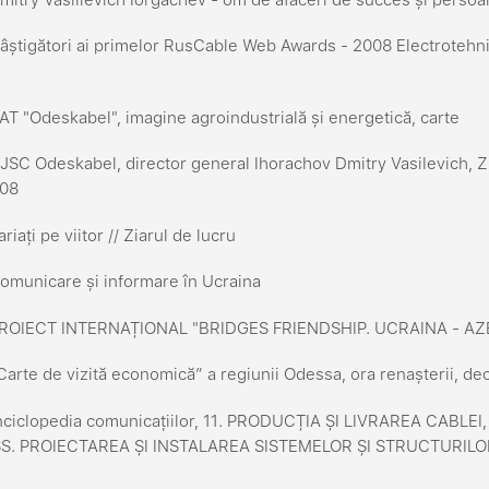
știgători ai primelor RusCable Web Awards - 2008 Electrotehnice
T "Odeskabel", imagine agroindustrială și energetică, carte
SC Odeskabel, director general Ihorachov Dmitry Vasilevich, Z / 
.08
riați pe viitor // Ziarul de lucru
municare și informare în Ucraina
ROIECT INTERNAȚIONAL "BRIDGES FRIENDSHIP. UCRAINA - AZ
arte de vizită economică” a regiunii Odessa, ora renașterii, d
nciclopedia comunicațiilor, 11. PRODUCȚIA ȘI LIVRAREA CABL
S. PROIECTAREA ȘI INSTALAREA SISTEMELOR ȘI STRUCTURIL