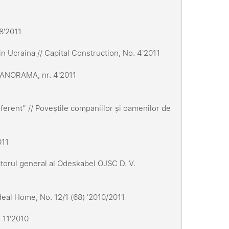
8'2011
in Ucraina // Capital Construction, No. 4'2011
OPANORAMA, nr. 4'2011
iferent” // Poveștile companiilor și oamenilor de
011
ectorul general al Odeskabel OJSC D. V.
 Ideal Home, No. 12/1 (68) '2010/2011
. 11'2010