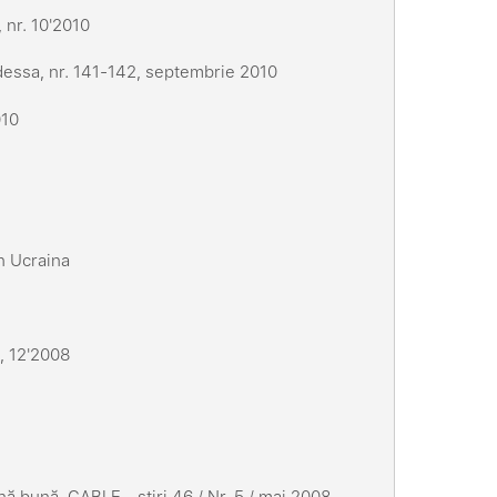
 nr. 10'2010
Odessa, nr. 141-142, septembrie 2010
010
n Ucraina
, 12'2008
ă bună, CABLE - știri 46 / Nr. 5 / mai 2008