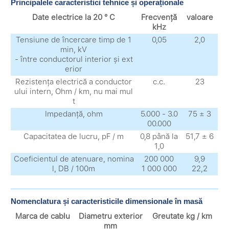
Principalele caracteristici tehnice și operaționale
Date electrice la 20 ° C
Frecvență
valoare
kHz
Tensiune de încercare timp de 1
0,05
2,0
min, kV
- între conductorul interior și ext
erior
Rezistența electrică a conductor
c.c.
23
ului intern, Ohm / km, nu mai mul
t
Impedanță, ohm
5.000 - 3.0
75 ± 3
00.000
Capacitatea de lucru, pF / m
0,8 până la
51,7 ± 6
1,0
Coeficientul de atenuare, nomina
200 000
9,9
l, DB / 100m
1 000 000
22,2
Nomenclatura și caracteristicile dimensionale în masă
Marca de cablu
Diametru exterior
Greutate kg / km
mm