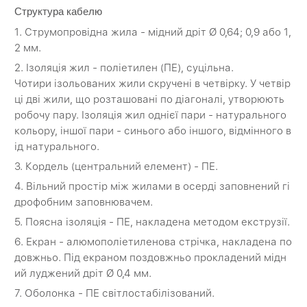
Структура кабелю
1. Струмопровідна жила - мідний дріт Ø 0,64; 0,9 або 1,
2 мм.
2. Ізоляція жил - поліетилен (ПЕ), суцільна.
Чотири ізольованих жили скручені в четвірку. У четвір
ці дві жили, що розташовані по діагоналі, утворюють
робочу пару. Ізоляція жил однієї пари - натурального
кольору, іншої пари - синього або іншого, відмінного в
ід натурального.
3. Кордель (центральний елемент) - ПЕ.
4. Вільний простір між жилами в осерді заповнений гі
дрофобним заповнювачем.
5. Поясна ізоляція - ПЕ, накладена методом екструзії.
6. Екран - алюмополіетиленова стрічка, накладена по
довжньо. Під екраном поздовжньо прокладений мідн
ий луджений дріт Ø 0,4 мм.
7. Оболонка - ПЕ світлостабілізований.