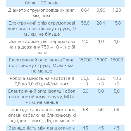
белю - 20 років
Діаметр струмопровідних жил,
0,64
0,90
1,20
мм, ном.
Електричний опір струмопрові
58,0
28,4
15,8
дних жил постійному струму, О
м / км, не більше
Омічна асиметрія, перерахова
2,0
1,0
1,0
на на довжину 750 м, Ом, не бі
льше
Електричний опір ізоляції жил
15000
15000
15000
постійному струму, МОм • км,
не менше
Робоча ємність на частоті від
35,0
35,0
43,5
0,8 до 1,0 кГц, нФ/км, ном.
±3
±3
±3
Електричний опір ізоляції обол
5,0
5,0
5,0
онки постійному струму, МОм
• км, не менше
Перехідне загасання між ланц
58
59
59
югами кабелю на ближньому кі
нці (див. Прим.), ДБ, не менше
Захищеність між ланцюгами к
45
45
45