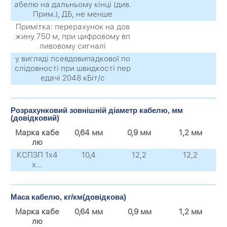
абелю на дальньому кінці (див.
Прим.), ДБ, не менше
Примітка: перерахунок на дов
жину 750 м, при цифровому вп
ливовому сигналі
у вигляді псевдовипадкової по
слідовності при швидкості пер
едачі 2048 кБіт/с
Розрахунковий зовнішній діаметр кабелю, мм
(довідковий)
Марка кабе
0,64 мм
0,9 мм
1,2 мм
лю
КСПЗП 1х4
10,4
12,2
12,2
х...
Маса кабелю, кг/км(довідкова)
Марка кабе
0,64 мм
0,9 мм
1,2 мм
лю