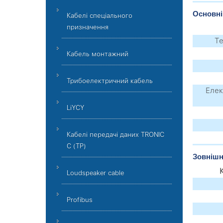
Основні
Кабелі спеціального
призначення
Те
Кабель монтажний
Трибоелектричний кабель
Елек
LiYCY
Кабелі передачі даних TRONIC
C (TP)
Зовнішн
Loudspeaker cable
Profibus