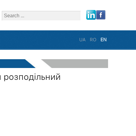
close
UA
RO
EN
й розподільний