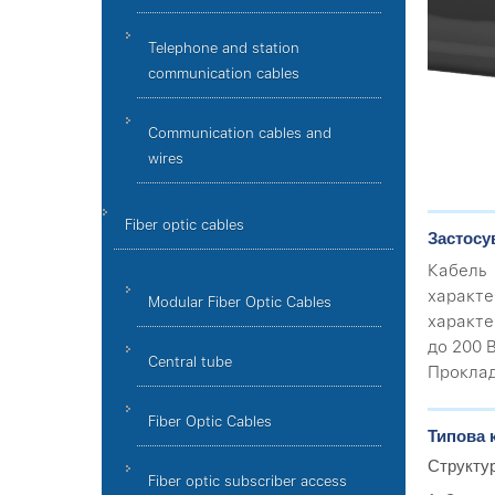
Telephone and station
communication cables
Communication cables and
wires
Fiber optic cables
Застосу
Кабель
характе
Modular Fiber Optic Cables
характе
до 200 
Central tube
Проклад
Fiber Optic Cables
Типова 
Структу
Fiber optic subscriber access