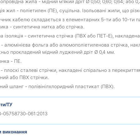
опровідна жила - мідний м'який дріт Ø 0,50; 0,60; 0,64; або 0
ція жил - поліетилен (ПЕ), суцільна. Ізольовані жили, що різ
ечник кабелю складається з елементарних 5-ти або 10-ти па
ика - синтетична нитка або стрічка.
на ізоляція - синтетична стрічка (ПВХ або ПЕТ-Е), накладен
н - алюмінієва фольга або алюмополіетиленова стрічка, на
ньо прокладений мідний луджений дріт Ø 0,4 мм.
онка - ПЕ.
я - плоскі сталеві стрічки, накладені спірально з перекритт
ний або ПВХ стрічки.
сний шланг - полівінілхлоридний пластикат (ПВХ).
ти/ТУ
.3-05758730-061:2013
и виконання