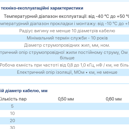
 техніко-експлуатаційні характеристики
Температурний діапазон експлуатації: від -40 °C до +50 °
мпературний діапазон прокладки і монтажу: від -10 °C до +
Радіус вигину не менше 10 діаметрів кабелю
Мінімальний термін служби - 10 років
Діаметр струмопровідних жил, мм, ном.
тричний опір струмопровідної жили постійному струму, Ом /
більше
Робоча ємність при частоті від 0,8 до 1,0 кГц, нФ / км, не біл
Електричний опір ізоляції, МОм • км, не менше
ій діаметр кабелю, мм
Кількість пар
0,50 мм
0,60 мм
5
10
20
30