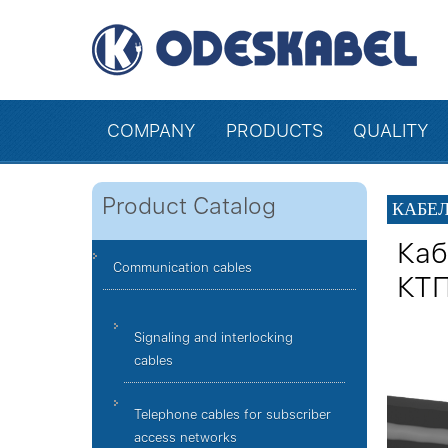
COMPANY
PRODUCTS
QUALITY
Product Catalog
КАБЕЛ
Каб
Communication cables
КТ
Signaling and interlocking
cables
Telephone cables for subscriber
access networks