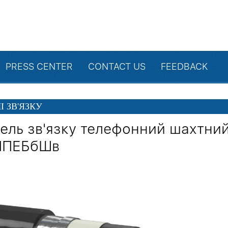
PRESS CENTER
CONTACT US
FEEDBACK
І ЗВ'ЯЗКУ
ель зв'язку телефонний шахтни
ППЕБбШв