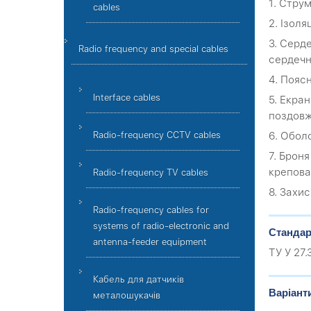
1. Струм
cables
2. Ізоля
3. Серд
Radio frequency and special cables
сердечн
4. Пояс
Interface cables
5. Екра
поздовж
6. Обол
Radio-frequency CCTV cables
7. Брон
крепова
Radio-frequency TV cables
8. Захи
Radio-frequency cables for
systems of radio-electronic and
Стандар
antenna-feeder equipment
ТУ У 27
Кабель для датчиків
Варіант
металошукачів