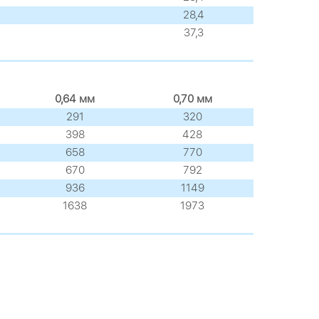
28,4
37,3
0,64 мм
0,70 мм
291
320
398
428
658
770
670
792
936
1149
1638
1973