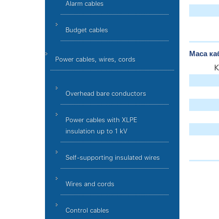
Alarm cables
Budget cables
Маса ка
Power cables, wires, cords
К
Overhead bare conductors
Power cables with XLPE
insulation up to 1 kV
Self-supporting insulated wires
Wires and cords
Control cables