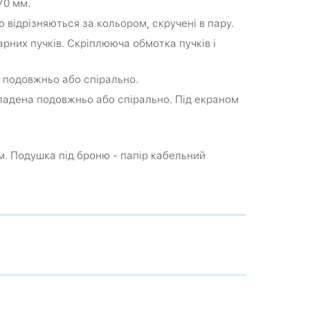
,70 мм.
ко відрізняються за кольором, скручені в пару.
рних пучків. Скріплююча обмотка пучків і
а подовжньо або спірально.
кладена подовжньо або спірально. Під екраном
ям. Подушка під броню - папір кабельний