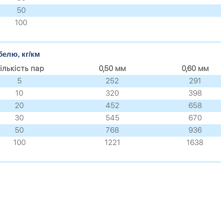
50
100
белю, кг/км
ількість пар
0,50 мм
0,60 мм
5
252
291
10
320
398
20
452
658
30
545
670
50
768
936
100
1221
1638