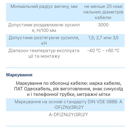
Мінімальний радіус вигину, мм
не менше 20 номі
нальних діаметрів
кабелю
Допустиме роздавлююче зусилл
3000
я, Н/100 мм
Допустиме розтягуюче зусилля,
1,5; 2,7 или 3,5
кН
Діапазон температур експлуата
-40 °С - +60 °С
ції та монтажу
Маркування
Маркування по оболонці кабелю: марка кабелю,
ПАТ Одескабель, рік виготовлення, знак синусоїд
и і телефонної трубки, метражні мітки
Маркування на основі стандарту DIN VDE 0888: A
-DF(ZN)(SR)2Y
A-DF(ZN)2Y(SR)2Y