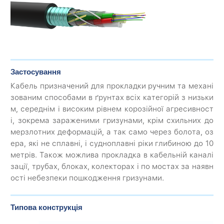
Застосування
Кабель призначений для прокладки ручним та механі
зованим способами в ґрунтах всіх категорій з низьки
м, середнім і високим рівнем корозійної агресивност
і, зокрема зараженими гризунами, крім схильних до
мерзлотних деформацій, а так само через болота, оз
ера, які не сплавні, і судноплавні ріки глибиною до 10
метрів. Також можлива прокладка в кабельній каналі
зації, трубах, блоках, колекторах і по мостах за наявн
ості небезпеки пошкодження гризунами.
Типова конструкція