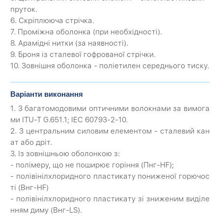
пруток.
6. Скріплююча стрічка.
7. Проміжна оболонка (при необхідності).
8. Арамідні нитки (за наявності).
9. Броня із сталевої гофрованої стрічки.
10. Зовнішня оболонка - поліетилен середнього тиску.
Варіанти виконання
1. З багатомодовими оптичними волокнами за вимога
ми ITU-T G.651.1; IEC 60793-2-10.
2. З центральним силовим елементом - сталевий кан
ат або дріт.
3. Із зовнішньою оболонкою з:
- полімеру, що не поширює горіння (Пнг-HF);
- полівінілхлоридного пластикату пониженої горючос
ті (Внг-HF)
- полівінілхлоридного пластикату зі зниженим виділе
нням диму (Внг-LS).