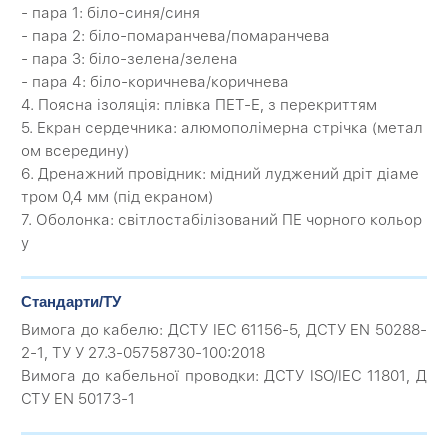
- пара 1: біло-синя/синя
- пара 2: біло-помаранчева/помаранчева
- пара 3: біло-зелена/зелена
- пара 4: біло-коричнева/коричнева
4. Поясна ізоляція: плівка ПЕТ-Е, з перекриттям
5. Екран сердечника: алюмополімерна стрічка (метал
ом всередину)
6. Дренажний провідник: мідний луджений дріт діаме
тром 0,4 мм (під екраном)
7. Оболонка: світлостабілізований ПЕ чорного кольор
у
Стандарти/ТУ
Вимога до кабелю: ДСТУ IEC 61156-5, ДСТУ EN 50288-
2-1, ТУ У 27.3-05758730-100:2018
Вимога до кабельної проводки: ДСТУ ISO/IEC 11801, Д
СТУ EN 50173-1