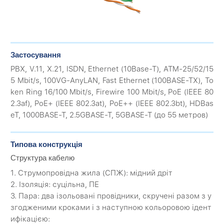
Застосування
PBX, V.11, X.21, ISDN, Ethernet (10Base-T), ATM-25/52/15
5 Mbit/s, 100VG-AnyLAN, Fast Ethernet (100BASE-TX), To
ken Ring 16/100 Mbit/s, Firewire 100 Mbit/s, PoE (IEEE 80
2.3af), PoE+ (IEEE 802.3at), PoE++ (IEEE 802.3bt), HDBas
eT, 1000BASE-T, 2.5GBASE-T, 5GBASE-T (до 55 метров)
Типова конструкція
Структура кабелю
1. Струмопровідна жила (CПЖ): мідний дріт
2. Ізоляція: суцільна, ПЕ
3. Пара: два ізольовані провідники, скручені разом з у
згодженими кроками і з наступною кольоровою ідент
ифікацією: