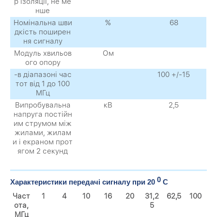
р ізоляції, не ме
нше
Номінальна шви
%
68
дкість поширен
ня сигналу
Модуль хвильов
Ом
ого опору
-в діапазоні час
100 +/-15
тот від 1 до 100
МГц
Випробувальна
кВ
2,5
напруга постійн
им струмом між
жилами, жилам
и і екраном прот
ягом 2 секунд
0
Характеристики передачі сигналу при 20
C
Част
1
4
10
16
20
31,2
62,5
100
ота,
5
МГц