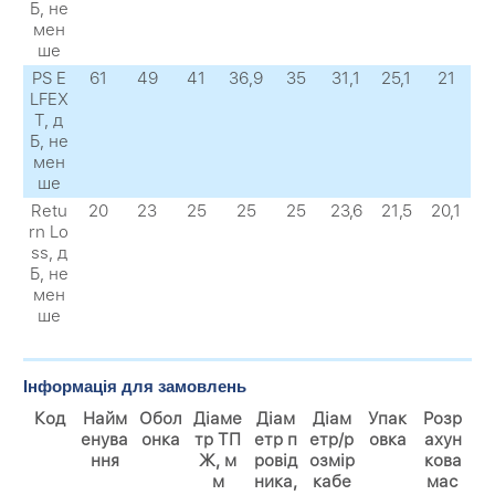
Б, не
мен
ше
PS E
61
49
41
36,9
35
31,1
25,1
21
LFEX
Т, д
Б, не
мен
ше
Retu
20
23
25
25
25
23,6
21,5
20,1
rn Lo
ss, д
Б, не
мен
ше
Інформація для замовлень
Код
Найм
Обол
Діаме
Діам
Діам
Упак
Розр
енува
онка
тр ТП
етр п
етр/р
овка
ахун
ння
Ж, м
ровід
озмір
кова
м
ника,
кабе
мас