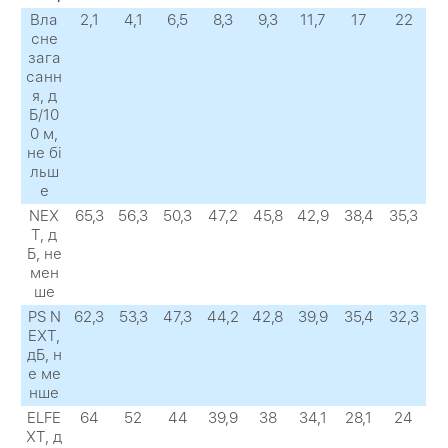
Вла
2,1
4,1
6,5
8,3
9,3
11,7
17
22
сне
зага
санн
я, д
Б/10
0 м,
не бі
льш
е
NEX
65,3
56,3
50,3
47,2
45,8
42,9
38,4
35,3
Т, д
Б, не
мен
ше
PS N
62,3
53,3
47,3
44,2
42,8
39,9
35,4
32,3
EXТ,
дБ, н
е ме
нше
ELFE
64
52
44
39,9
38
34,1
28,1
24
XТ, д