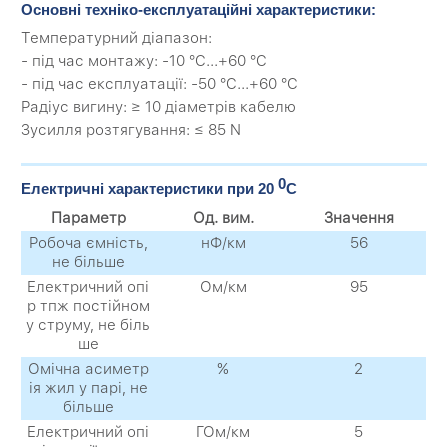
Основні техніко-експлуатаційні характеристики:
Температурний діапазон:
- під час монтажу: -10 °C...+60 °C
- під час експлуатації: -50 °C...+60 °C
Радіус вигину: ≥ 10 діаметрів кабелю
Зусилля розтягування: ≤ 85 N
0
Електричні характеристики при 20
С
Параметр
Од. вим.
Значення
Робоча ємність,
нФ/км
56
не більше
Електричний опі
Ом/км
95
р тпж постійном
у струму, не біль
ше
Омічна асиметр
%
2
ія жил у парі, не
більше
Електричний опі
ГОм/км
5