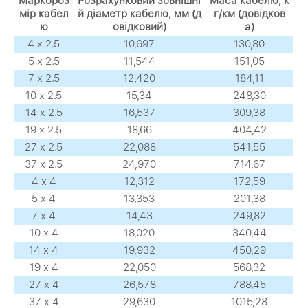
Маркороз
Розрахунковий зовнішні
Маса кабелю, к
мір кабел
й діаметр кабелю, мм (д
г/км (довідков
ю
овідковий)
а)
4 х 2.5
10,697
130,80
5 х 2.5
11,544
151,05
7 х 2.5
12,420
184,11
10 х 2.5
15,34
248,30
14 х 2.5
16,537
309,38
19 х 2.5
18,66
404,42
27 х 2.5
22,088
541,55
37 х 2.5
24,970
714,67
4 х 4
12,312
172,59
5 х 4
13,353
201,38
7 х 4
14,43
249,82
10 х 4
18,020
340,44
14 х 4
19,932
450,29
19 х 4
22,050
568,32
27 х 4
26,578
788,45
37 х 4
29,630
1015,28