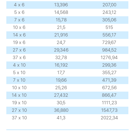
4 х 6
13,396
207,00
5 х 6
14,568
243,12
7 х 6
15,78
305,06
10 х 6
21,5
515
14 х 6
21,916
556,17
19 х 6
24,7
729,67
27 х 6
29,346
984,52
37 х 6
32,78
1276,94
4 х 10
16,192
299,36
5 х 10
17,7
355,27
7 х 10
19,66
471,39
10 х 10
25,26
672,56
14 х 10
27,432
866,47
19 х 10
30,5
1111,23
27 х 10
36,880
1547,73
37 х 10
41,3
2022,34