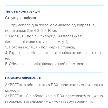
Типова конструкція
Структура кабелю
1. Струмопровідна жила-алюмінієва однодротяна,
2
перетином: 2,5; 4,0, 6,0; 10 мм
;
2. Ізоляція - полівінілхлоридний пластикат;
(Ізольовані жили скручені в джгут);
3. Поясна ізоляція - полімерна стрічка;
4. Екран - алюмінієва фольга, з мідною жилою стікан
ня;
5. Оболонка - полівінілхлоридний пластикат.
Варіанти виконання
АКВВГЕнг з оболонкою з ПВХ пластикату зниженої го
рючості;
АКВВГЕнг-LS з оболонкою з ПВХ пластикату знижено
ї горючості зі зниженим димо- і газоутворенням.