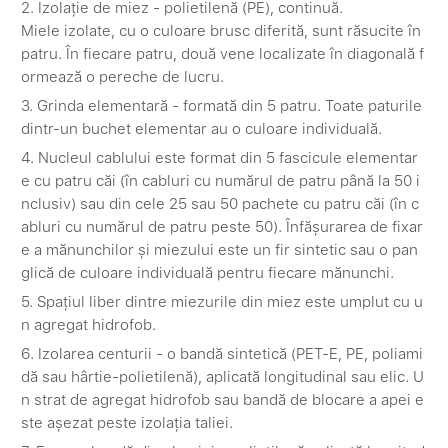
2. Izolație de miez - polietilenă (PE), continuă.
Miele izolate, cu o culoare brusc diferită, sunt răsucite în
patru. În fiecare patru, două vene localizate în diagonală f
ormează o pereche de lucru.
3. Grinda elementară - formată din 5 patru. Toate paturile
dintr-un buchet elementar au o culoare individuală.
4. Nucleul cablului este format din 5 fascicule elementar
e cu patru căi (în cabluri cu numărul de patru până la 50 i
nclusiv) sau din cele 25 sau 50 pachete cu patru căi (în c
abluri cu numărul de patru peste 50). Înfășurarea de fixar
e a mănunchilor și miezului este un fir sintetic sau o pan
glică de culoare individuală pentru fiecare mănunchi.
5. Spațiul liber dintre miezurile din miez este umplut cu u
n agregat hidrofob.
6. Izolarea centurii - o bandă sintetică (PET-E, PE, poliami
dă sau hârtie-polietilenă), aplicată longitudinal sau elic. U
n strat de agregat hidrofob sau bandă de blocare a apei e
ste așezat peste izolația taliei.