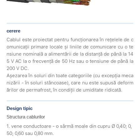
cerere
Cablul este proiectat pentru funcționarea în rețelele de c
omunicații primare locale și liniile de comunicare cu o te
nsiune nominală a alimentării de la distanță de până la 14
5 V AC la o frecvență de 50 Hz sau o tensiune de până la
200 V DC.
Așezarea în soluri din toate categoriile (cu excepția meca
nizării - în soluri stâncoase), care nu este supusă deform
ărilor de permafrost, în condiții de umiditate ridicată.
Design tipic
Structura cablurilor
1. vene conductoare - o sârmă moale din cupru Ø 0,40; 0,
50; 0,60 sau 0,80 mm.