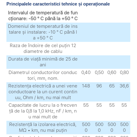
Principalele caracteristici tehnice și operaționale
Intervalul de temperatură de fun
cționare: -50 ° C până la +50 ° C
Domeniul de temperatură de ins
talare și instalare: -10 ° C până l
a +50 ° C
Raza de îndoire de cel puțin 12
diametre de cablu
Durata de viață minimă de 25 de
ani
Diametrul conductorilor conduc
0,40
0,50
0,60
0,80
tori, mm, nom.
Rezistența electrică a unei vene
148
96
65
36,6
conductoare la un curent contin
uu, Ohm / km, nu mai mult
Capacitate de lucru la o frecven
55
55
55
55
ță de la 0,8 la 1,0 kHz, nF / km, n
u mai mult de
Rezistență la izolarea electrică,
500
500
500
500
MΩ • km, nu mai puțin
0
0
0
0