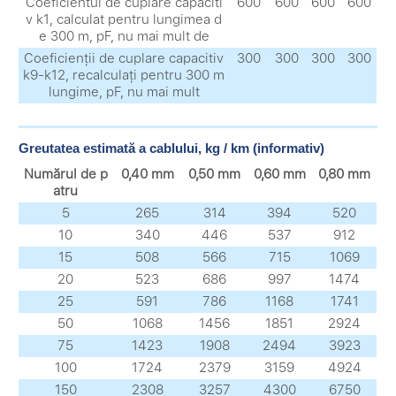
Coeficientul de cuplare capaciti
600
600
600
600
v k1, calculat pentru lungimea d
e 300 m, pF, nu mai mult de
Coeficienții de cuplare capacitiv
300
300
300
300
k9-k12, recalculați pentru 300 m
lungime, pF, nu mai mult
Greutatea estimată a cablului, kg / km (informativ)
Numărul de p
0,40 mm
0,50 mm
0,60 mm
0,80 mm
atru
5
265
314
394
520
10
340
446
537
912
15
508
566
715
1069
20
523
686
997
1474
25
591
786
1168
1741
50
1068
1456
1851
2924
75
1423
1908
2494
3923
100
1724
2379
3159
4924
150
2308
3257
4300
6750