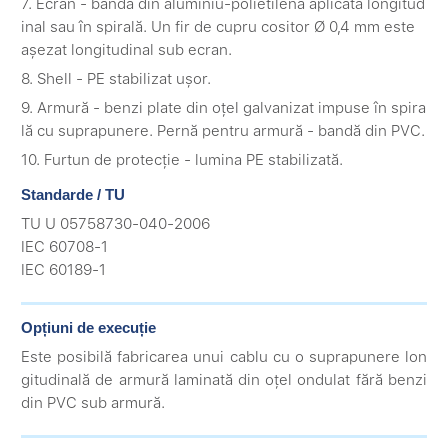
7. Ecran - bandă din aluminiu-polietilenă aplicată longitud
inal sau în spirală. Un fir de cupru cositor Ø 0,4 mm este
așezat longitudinal sub ecran.
8. Shell - PE stabilizat ușor.
9. Armură - benzi plate din oțel galvanizat impuse în spira
lă cu suprapunere. Pernă pentru armură - bandă din PVC.
10. Furtun de protecție - lumina PE stabilizată.
Standarde / TU
TU U 05758730-040-2006
IEC 60708-1
IEC 60189-1
Opțiuni de execuție
Este posibilă fabricarea unui cablu cu o suprapunere lon
gitudinală de armură laminată din oțel ondulat fără benzi
din PVC sub armură.