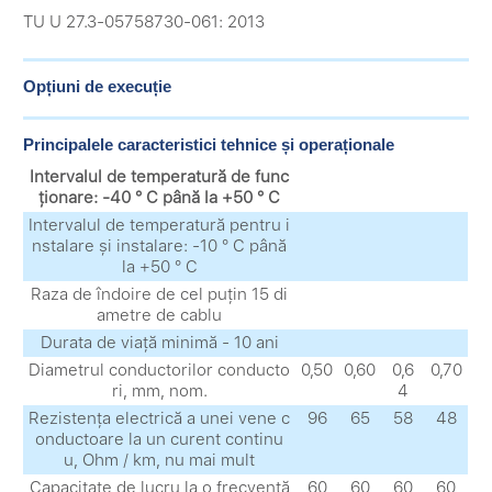
TU U 27.3-05758730-061: 2013
Opțiuni de execuție
Principalele caracteristici tehnice și operaționale
Intervalul de temperatură de func
ționare: -40 ° C până la +50 ° C
Intervalul de temperatură pentru i
nstalare și instalare: -10 ° C până
la +50 ° C
Raza de îndoire de cel puțin 15 di
ametre de cablu
Durata de viață minimă - 10 ani
Diametrul conductorilor conducto
0,50
0,60
0,6
0,70
ri, mm, nom.
4
Rezistența electrică a unei vene c
96
65
58
48
onductoare la un curent continu
u, Ohm / km, nu mai mult
Capacitate de lucru la o frecvență
60
60
60
60