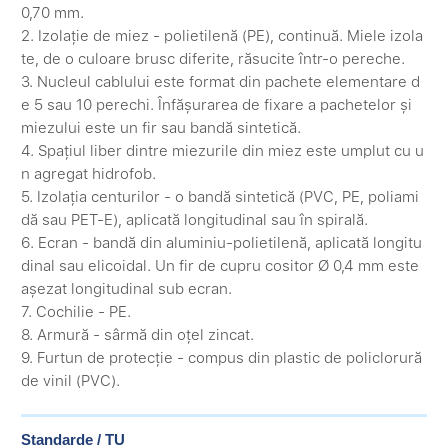
0,70 mm.
2. Izolație de miez - polietilenă (PE), continuă. Miele izola
te, de o culoare brusc diferite, răsucite într-o pereche.
3. Nucleul cablului este format din pachete elementare d
e 5 sau 10 perechi. Înfășurarea de fixare a pachetelor și
miezului este un fir sau bandă sintetică.
4. Spațiul liber dintre miezurile din miez este umplut cu u
n agregat hidrofob.
5. Izolația centurilor - o bandă sintetică (PVC, PE, poliami
dă sau PET-E), aplicată longitudinal sau în spirală.
6. Ecran - bandă din aluminiu-polietilenă, aplicată longitu
dinal sau elicoidal. Un fir de cupru cositor Ø 0,4 mm este
așezat longitudinal sub ecran.
7. Cochilie - PE.
8. Armură - sârmă din oțel zincat.
9. Furtun de protecție - compus din plastic de policlorură
de vinil (PVC).
Standarde / TU