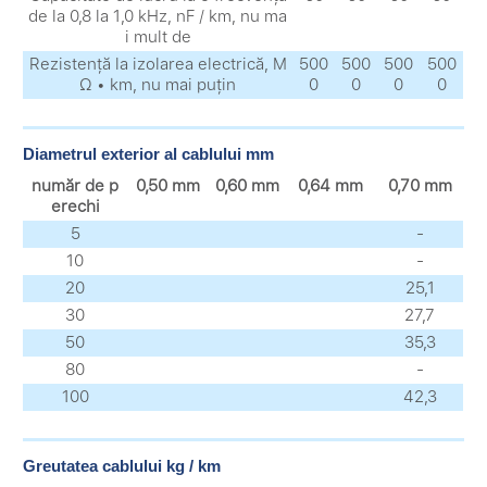
de la 0,8 la 1,0 kHz, nF / km, nu ma
i mult de
Rezistență la izolarea electrică, M
500
500
500
500
Ω • km, nu mai puțin
0
0
0
0
Diametrul exterior al cablului mm
număr de p
0,50 mm
0,60 mm
0,64 mm
0,70 mm
erechi
5
-
10
-
20
25,1
30
27,7
50
35,3
80
-
100
42,3
Greutatea cablului kg / km