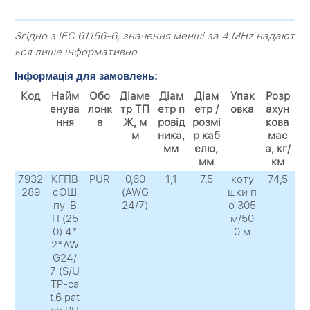
Згідно з IEC 61156-6, значення менші за 4 MHz надают
ься лише інформативно
Інформація для замовлень:
Код
Найм
Обо
Діаме
Діам
Діам
Упак
Розр
енува
лонк
тр ТП
етр п
етр /
овка
ахун
ння
а
Ж, м
ровід
розмі
кова
м
ника,
р каб
мас
мм
елю,
а, кг/
мм
км
7932
КГПВ
PUR
0,60
1,1
7,5
коту
74,5
289
сОШ
(AWG
шки п
пу-В
24/7)
о 305
П (25
м/50
0) 4*
0 м
2*AW
G24/
7 (S/U
TP-ca
t.6 pat