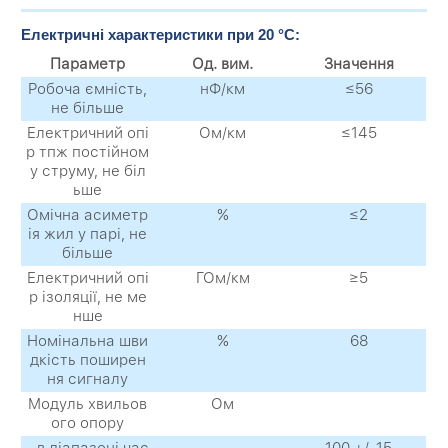
Електричні характеристики при 20 °C:
Параметр
Од. вим.
Значення
Робоча ємність,
нФ/км
≤56
не більше
Електричний опі
Ом/км
≤145
р тпж постійном
у струму, не біл
ьше
Омічна асиметр
%
≤2
ія жил у парі, не
більше
Електричний опі
ГОм/км
≥5
р ізоляції, не ме
нше
Номінальна шви
%
68
дкість поширен
ня сигналу
Модуль хвильов
Ом
ого опору
- в діапазоні час
100 +/-15