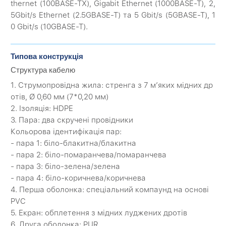
thernet (100BASE-TX), Gigabit Ethernet (1000BASE-T), 2,
5Gbit/s Ethernet (2.5GBASE-T) та 5 Gbit/s (5GBASE-T), 1
0 Gbit/s (10GBASE-T).
Типова конструкція
Структура кабелю
1. Струмопровідна жила: стренга з 7 м’яких мідних др
отів, Ø 0,60 мм (7*0,20 мм)
2. Ізоляція: HDPE
3. Пара: два скручені провідники
Кольорова ідентифікація пар:
- пара 1: біло-блакитна/блакитна
- пара 2: біло-помаранчева/помаранчева
- пара 3: біло-зелена/зелена
- пара 4: біло-коричнева/коричнева
4. Перша оболонка: спеціальний компаунд на основі
PVC
5. Екран: обплетення з мідних луджених дротів
6. Друга оболонка: PUR