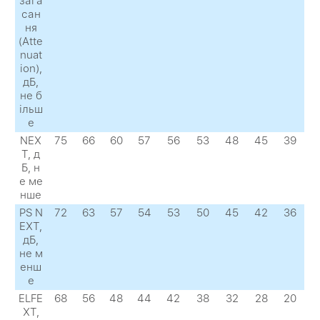
зага
сан
ня
(Atte
nuat
ion),
дБ,
не б
ільш
е
NEX
75
66
60
57
56
53
48
45
39
Т, д
Б, н
е ме
нше
PS N
72
63
57
54
53
50
45
42
36
EXТ,
дБ,
не м
енш
е
ELFE
68
56
48
44
42
38
32
28
20
XТ,