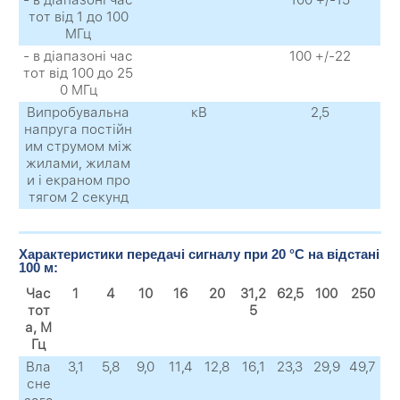
тот від 1 до 100
МГц
- в діапазоні час
100 +/-22
тот від 100 до 25
0 МГц
Випробувальна
кВ
2,5
напруга постійн
им струмом між
жилами, жилам
и і екраном про
тягом 2 секунд
Характеристики передачі сигналу при 20 °C на відстані
100 м:
Час
1
4
10
16
20
31,2
62,5
100
250
тот
5
а, М
Гц
Вла
3,1
5,8
9,0
11,4
12,8
16,1
23,3
29,9
49,7
сне