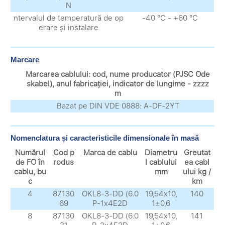
N
ntervalul de temperatură de op
-40 °С - +60 °С
erare și instalare
Marcare
Marcarea cablului: cod, nume producator (PJSC Ode
skabel), anul fabricației, indicator de lungime - zzzz
m
Bazat pe DIN VDE 0888: A-DF-2YT
Nomenclatura și caracteristicile dimensionale în masă
Numărul
Cod p
Marca de cablu
Diametru
Greutat
de FO în
rodus
l cablului
ea cabl
cablu, bu
mm
ului kg /
c
km
4
87130
OKL8-3-DD (6.0
19,54х10,
140
69
P-1x4E2D
1±0,6
8
87130
OKL8-3-DD (6.0
19,54х10,
141