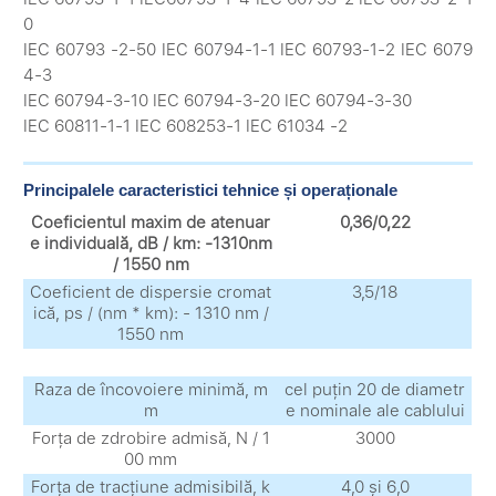
0
IEC 60793 -2-50 IEC 60794-1-1 IEC 60793-1-2 IEC 6079
4-3
IEC 60794-3-10 IEC 60794-3-20 IEC 60794-3-30
IEC 60811-1-1 IEC 608253-1 IEC 61034 -2
Principalele caracteristici tehnice și operaționale
Coeficientul maxim de atenuar
0,36/0,22
e individuală, dB / km: -1310nm
/ 1550 nm
Coeficient de dispersie cromat
3,5/18
ică, ps / (nm * km): - 1310 nm /
1550 nm
Raza de încovoiere minimă, m
cel puțin 20 de diametr
m
e nominale ale cablului
Forța de zdrobire admisă, N / 1
3000
00 mm
Forța de tracțiune admisibilă, k
4,0 și 6,0