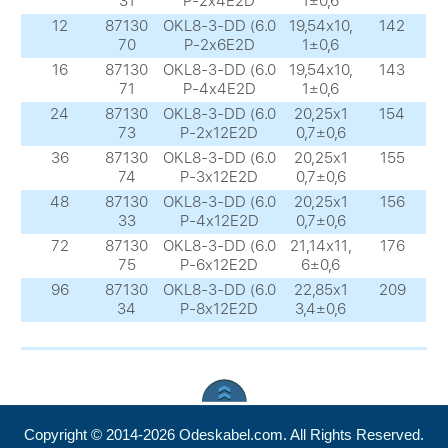
31
P-2x4E2D
1±0,6
12
87130
OKL8-3-DD (6.0
19,54х10,
142
70
P-2x6E2D
1±0,6
16
87130
OKL8-3-DD (6.0
19,54х10,
143
71
P-4x4E2D
1±0,6
24
87130
OKL8-3-DD (6.0
20,25х1
154
73
P-2x12E2D
0,7±0,6
36
87130
OKL8-3-DD (6.0
20,25х1
155
74
P-3x12E2D
0,7±0,6
48
87130
OKL8-3-DD (6.0
20,25х1
156
33
P-4x12E2D
0,7±0,6
72
87130
OKL8-3-DD (6.0
21,14х11,
176
75
P-6x12E2D
6±0,6
96
87130
OKL8-3-DD (6.0
22,85х1
209
34
P-8x12E2D
3,4±0,6
Copyright © 2014-2026 Odeskabel.com. All Rights Reserved.