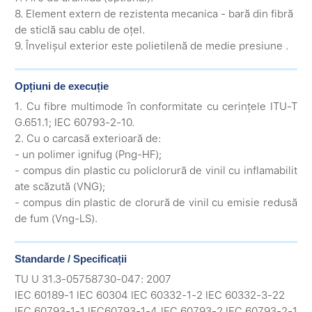
8. Element extern de rezistenta mecanica - bară din fibră
de sticlă sau cablu de oțel.
9. Învelișul exterior este polietilenă de medie presiune .
Opțiuni de execuție
1. Cu fibre multimode în conformitate cu cerințele ITU-T
G.651.1; IEC 60793-2-10.
2. Cu o carcasă exterioară de:
- un polimer ignifug (Png-HF);
- compus din plastic cu policlorură de vinil cu inflamabilit
ate scăzută (VNG);
- compus din plastic de clorură de vinil cu emisie redusă
de fum (Vng-LS).
Standarde / Specificații
TU U 31.3-05758730-047: 2007
IEC 60189-1 IEC 60304 IEC 60332-1-2 IEC 60332-3-22
IEC 60793-1-1 IEC60793-1-4 IEC 60793-2 IEC 60793-2-1