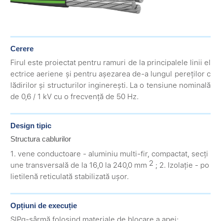
Cerere
Firul este proiectat pentru ramuri de la principalele linii el
ectrice aeriene și pentru așezarea de-a lungul pereților c
lădirilor și structurilor inginerești. La o tensiune nominală
de 0,6 / 1 kV cu o frecvență de 50 Hz.
Design tipic
Structura cablurilor
1. vene conductoare - aluminiu multi-fir, compactat, secți
2
une transversală de la 16,0 la 240,0 mm
; 2. Izolație - po
lietilenă reticulată stabilizată ușor.
Opțiuni de execuție
SIPg-sârmă folosind materiale de blocare a apei;