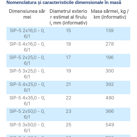
Nomenclatura și caracteristicile dimensionale în masă
Dimensiunea sâr
Diametrul exterio
Masa sârmei, kg /
mei
r estimat al firulu
km (informativ)
i, mm (informativ)
SIP-5 2х16,0 - 0,
15
139
6/1
SIP-5 4х16,0 - 0,
18
278
6/1
SIP-5 2х25,0 - 0,
17
196
6/1
SIP-5 3х25,0 - 0,
19
300
6/1
SIP-5 4х25,0 - 0,
21
392
6/1
SIP-5 4х35,0 - 0,
22
480
6/1
SIP-5 2х50,0 - 0,
23
366
6/1
SIP-5 3х50,0 - 0,
25
549
6/1