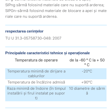
SIPng sârmă folosind materiale care nu suportă arderea;
SIPGn-sârmă folosind materiale de blocare a apei și mate
riale care nu suportă arderea.
respectarea cerințelor
TU U 31.3-05758730-048: 2007
Principalele caracteristici tehnice și operaționale
Temperatura de operare
de la -60 ° С la + 50
° С
Temperatura minimă de dirijare a
-20°С
cablurilor
Temperatura de încălzire admisă
+90°С
Raza minimă de îndoire (în timpul
10 diametre de sârm
instalării și firul instalat pe supor
ă
t)