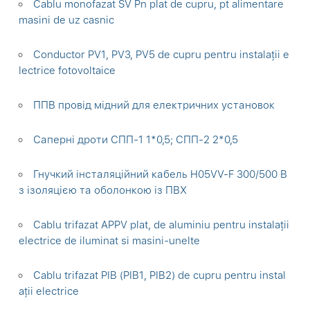
Cablu monofazat SV Pn plat de cupru, pt alimentare
masini de uz casnic
Conductor PV1, PV3, PV5 de cupru pentru instalații e
lectrice fotovoltaice
ППВ провід мідний для електричних установок
Саперні дроти СПП-1 1*0,5; СПП-2 2*0,5
Гнучкий інсталяційний кабель H05VV-F 300/500 В
з ізоляцією та оболонкою із ПВХ
Cablu trifazat APPV plat, de aluminiu pentru instalații
electrice de iluminat si masini-unelte
Cablu trifazat PIB (PIB1, PIB2) de cupru pentru instal
ații electrice